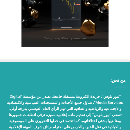
من نحن:
"نيوز بلوس"، جريدة الكترونية مستقلة جامعة، تصدر عن مؤسسة "Digital
Media Services"، تتناول جميع الأحداث والمستجدات السياسية والاقتصادية
والاجتماعية والرياضية والثقافية التي تهم الرأي العام التونسي بدرجة أولى.
تسعى "نيوز بلوس" إلى تقديم مادة إعلامية مميزة ترقى لتطلعات جمهورها
ومتابعيها بشتى اختلافاتهم، كما تعتمد في خطها التحريري على الموضوعية
والحيادية في نقل الخبر، والحرص على احترام ميثاق شرف المهنة الإعلامية