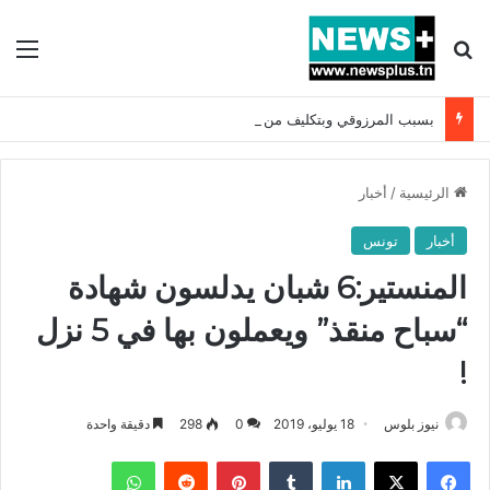
بحث عن
الق
بسبب المرزوقي وبتكليف من سعيّد: الخارجية تستدعي السفيرة الفرنسية بتونس وتبلغها احتجاجا شديد اللهجة !!
الرئيسية
/
أخبار
أخبار
تونس
المنستير:6 شبان يدلسون شهادة
“سباح منقذ” ويعملون بها في 5 نزل
!
نيوز بلوس
18 يوليو، 2019
0
298
دقيقة واحدة
فيسبوك
X
لينكدإن
بينتيريست
واتساب