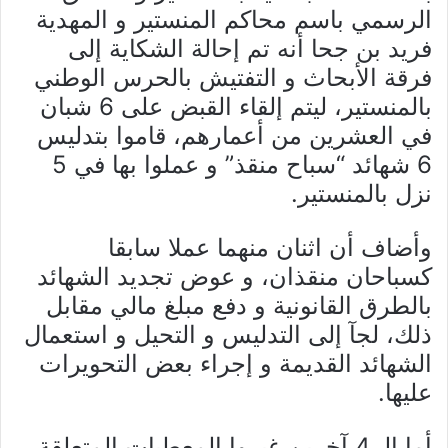
الرسمي باسم محاكم المنستير و المهدية
فريد بن جحا أنه تم إحالة الشكاية إلى
فرقة الأبحاث و التفتيش بالحرس الوطني
بالمنستير، ليتم إلقاء القبض على 6 شبان
في العشرين من أعمارهم، قاموا بتدليس
6 شهائد “سباح منقذ” و عملوا بها في 5
نزل بالمنستير.
وأضاف أن اثنان منهما عملا سابقا
كسباحان منقذان، و عوض تجديد الشهائد
بالطرق القانونية و دفع مبلغ مالي مقابل
ذلك، لجآ إلى التدليس و التحيل و استعمال
الشهائد القديمة و إجراء بعض التحويرات
عليها.
أما الـ 4 آخرين غيروا المعطيات المتعلقة