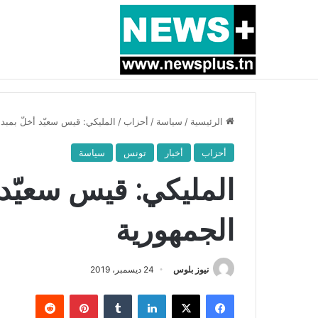
أخبار عاجلة
بسبب المرزوقي وبتكليف من سعيّد: الخارجية تستدعي
الرئيسية
/
سياسة
/
أحزاب
/
المليكي: قيس سعيّد أخلّ بمبدأ
أحزاب
أخبار
تونس
سياسة
المليكي: قيس سعيّد أ
الجمهورية
نيوز بلوس
24 ديسمبر، 2019
فيسبوك
X
لينكدإن
بينتيريست