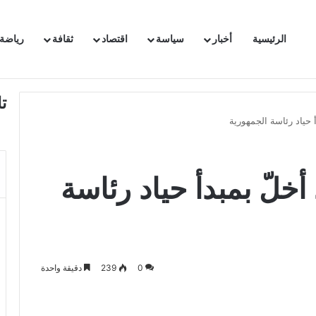
الرئيسية
أخبار
سياسة
اقتصاد
ثقافة
رياضة
 السفيرة الفرنسية بتونس وتبلغها احتجاجا شديد اللهجة !!
ت
 حياد رئاسة الجمهورية
خلّ بمبدأ حياد رئاسة
0
239
دقيقة واحدة