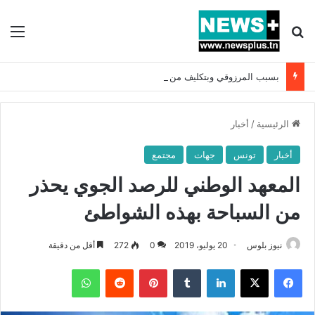
بحث عن
الق
بسبب المرزوقي وبتكليف من سعيّد: الخارجية تستدعي السفيرة الفرنسية بتونس وتبلغها احتجاجا شديد اللهجة !!
الرئيسية
/
أخبار
أخبار
تونس
جهات
مجتمع
المعهد الوطني للرصد الجوي يحذر
من السباحة بهذه الشواطئ
نيوز بلوس
20 يوليو، 2019
0
272
أقل من دقيقة
فيسبوك
X
لينكدإن
بينتيريست
واتساب