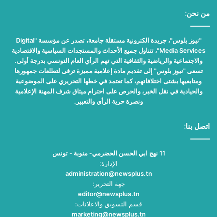
من نحن:
"نيوز بلوس"، جريدة الكترونية مستقلة جامعة، تصدر عن مؤسسة "Digital
Media Services"، تتناول جميع الأحداث والمستجدات السياسية والاقتصادية
والاجتماعية والرياضية والثقافية التي تهم الرأي العام التونسي بدرجة أولى.
تسعى "نيوز بلوس" إلى تقديم مادة إعلامية مميزة ترقى لتطلعات جمهورها
ومتابعيها بشتى اختلافاتهم، كما تعتمد في خطها التحريري على الموضوعية
والحيادية في نقل الخبر، والحرص على احترام ميثاق شرف المهنة الإعلامية
ونصرة حرية الرأي والتعبير.
اتصل بنا:
11 نهج ابي الحسن الحضرمي- منوبة - تونس
الإدارة:
administration@newsplus.tn
جهة التحرير:
editor@newsplus.tn
قسم التسويق والاعلانات:
marketing@newsplus.tn