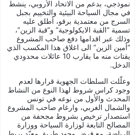
نموذجي، بدعم من الاتحاد الأروبي، ينشط
في مجال السياحة البيئية والتخييم بجبل
السرج من معتمدية برقو، أطلق عليه
تسمية “القبة الايكولوجية” و”قبة الزين”،
وذلك عبر اقدامها دفع صاحب المشروع
“أمين الزين” الى اغلاق هذا المكسب الذي
يقتات منه ما يقارب 10 عائلات محدودي
الدخل.
وعلّلت السلطات الجهوية قرارها لعدم
وجود كراس شروط لهذا النوع من النشاط
المحدث والأول من نوعه في تونس
والشمال الغربي، وارغام صاحب المشروع
استصدار ترخيص بشروط مجحفة من
المصالح التابعة لوزارة السياحة ووزارة
الرياضة، مع فرض وجود طريق معبّد يربط