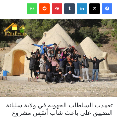
فيسبوك
X
لينكدإن
بينتيريست
واتساب
تعمدت السلطات الجهوية في ولاية سليانة
التضييق على باعث شاب أسّس مشروع