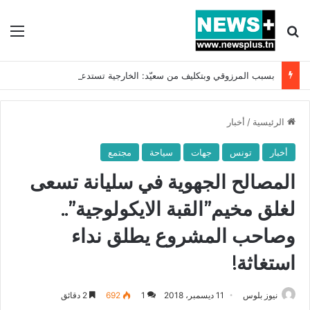
بحث عن
الق
بسبب المرزوقي وبتكليف من سعيّد: الخارجية تستدعي السفيرة الفرنسية بتونس وتبلغها احتجاجا شديد اللهجة !!
الرئيسية
/
أخبار
أخبار
تونس
جهات
سياحة
مجتمع
المصالح الجهوية في سليانة تسعى
لغلق مخيم”القبة الايكولوجية”..
وصاحب المشروع يطلق نداء
استغاثة!
نيوز بلوس
11 ديسمبر، 2018
1
692
2 دقائق