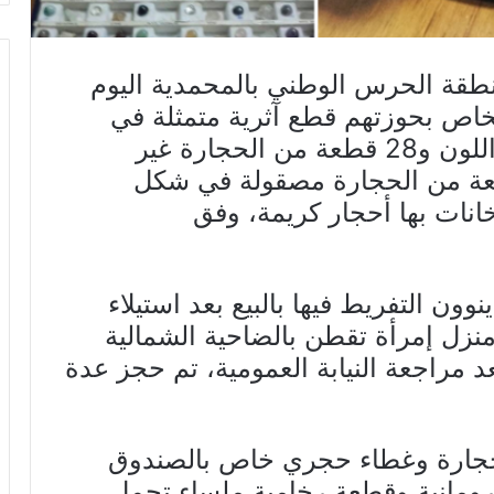
نطقة الحرس الوطني بالمحمدية اليوم
 ثلاثة أشخاص بحوزتهم قطع آثرية متمثلة في
رأس تمثال متوسط الحجم أخضر اللون و28 قطعة من الحجارة غير
ة مختلفة الألوان و29 قطعة من الحجارة مصقولة في شكل
نات بها أحجار كريمة، وفق
نوون التفريط فيها بالبيع بعد استيلاء
زل إمرأة تقطن بالضاحية الشمالية
عد مراجعة النيابة العمومية، تم حجز عدة
جارة وغطاء حجري خاص بالصندوق
لرومانية وقطعة رخامية ملساء تحمل