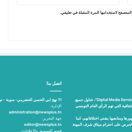
المتصفح لاستخدامها المرة المقبلة في تعليقي.
اتصل بنا:
"نيوز بلوس"، جريدة الكترونية مستقلة جامعة، تصدر عن مؤسسة "Digital Media Services"، تتناول جميع
11 نهج ابي الحسن الحضرمي- منوبة - تونس
قافية التي تهم الرأي العام التونسي
الإدارة:
administration@newsplus.tn
ها ومتابعيها بشتى اختلافاتهم، كما
جهة التحرير:
والحرص على احترام ميثاق شرف المهنة
editor@newsplus.tn
قسم التسويق والاعلانات: