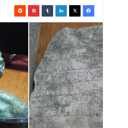
فيسبوك
X
لينكدإن
بينتيريست