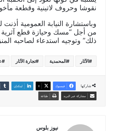
نقوشا وحروف لاتينية وقطعة مأخ
وباستشارة النيابة العمومية أذنت ل
من أجل “مسك وحيازة قطع آثرية بن
ذلك” وتوجيه استدعاء لصاحبه المنز
الآثار
المحمدية
تجارة الآثار
ع
شاركها
فيسبوك
X
لينكدإن
مشاركة عبر البريد
طباعة
نيوز بلوس