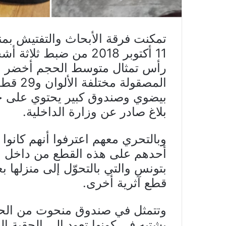
تمكنت فرقة الأبحاث والتفتيش بم
11 أكتوبر 2018 من ضبط
المصقول
بيضوي وصندوق كبير يحتوي على خا
بلاغ صادر عن وزارة الداخلية.
وبالتحري معهم اعترفوا أنهم كانوا ي
أحدهم على هذه القطع من داخل من
بتونس والتي بالتحوّل إلى منزلها ب
قطع آثرية أخرى.
وتتمثل في صندوق منحوت من الح
يشتبه في كونها تعود إلى الحقبة ا