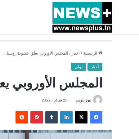
أخبار عاجلة
بسبب المرزوقي وبتكليف من سعيّد: الخارجية تستدعي
الرئيسية
/
أخبار
/
المجلس الأوروبي يعلّق عضوية روسيا..
أخبار
دولي
المجلس الأوروبي يعل
نيوز بلوس
25 فبراير، 2022
فيسبوك
X
لينكدإن
بينتيريست