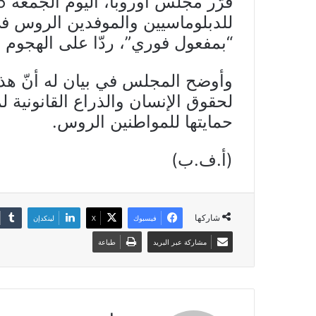
للدبلوماسيين والموفدين الروس في
“بمفعول فوري”، ردّا على الهجوم ع
وأوضح المجلس في بيان له أنّ هذا 
لحقوق الإنسان والذراع القانونية 
حمايتها للمواطنين الروس.
(أ.ف.ب)
شاركها
فيسبوك
X
لينكدإن
مشاركة عبر البريد
طباعة