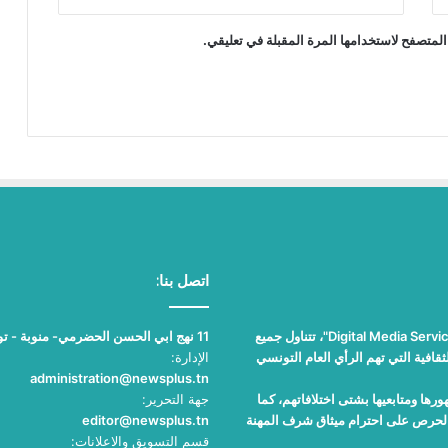
المتصفح لاستخدامها المرة المقبلة في تعليقي.
اتصل بنا:
"نيوز بلوس"، جريدة الكترونية مستقلة جامعة، تصدر عن مؤسسة "Digital Media Services"، تتناول جميع
11 نهج ابي الحسن الحضرمي- منوبة - تونس
قافية التي تهم الرأي العام التونسي
الإدارة:
administration@newsplus.tn
ها ومتابعيها بشتى اختلافاتهم، كما
جهة التحرير:
والحرص على احترام ميثاق شرف المهنة
editor@newsplus.tn
قسم التسويق والاعلانات: