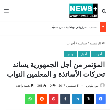
بحث عن
الق
بسبب المرزوقي وبتكليف من سعيّد: الخارجية تستدعي السفيرة الفرنسية بتونس وتبلغها احتجاجا شديد اللهجة !!
الرئيسية
/
سياسة
/
أحزاب
أحزاب
أخبار
تونس
المؤتمر من أجل الجمهورية يساند
تحركات الأساتذة و المعلمين النواب
نيوز بلوس
11 سبتمبر، 2017
0
368
دقيقة واحدة
فيسبوك
X
لينكدإن
بينتيريست
واتساب