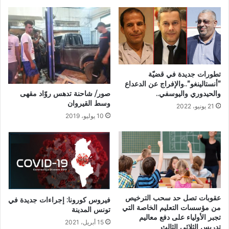
تطورات جديدة في قضيّة
”أنستالينغو”..والإفراج عن الدعداع
صور/ شاحنة تدهس روّاد مقهى
والحيدوري واليوسفي..
وسط القيروان
21 يونيو، 2022
10 يوليو، 2019
عقوبات تصل حد سحب الترخيص
فيروس كورونا: إجراءات جديدة في
من مؤسسات التعليم الخاصة التي
تونس المدينة
تجبر الأولياء على دفع معاليم
15 أبريل، 2021
تدريس الثلاثي الثالث