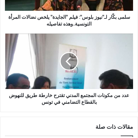
سلمى بكّار لـ"نيوز بلوس": فيلم "الجايدة" يلخص نضالات المرأة
التونسية..وهذه تفاصيله
عدد من مكونات المجتمع المدني تقترح خارطة طريق للنهوض
بالقطاع التضامني في تونس
مقالات ذات صلة