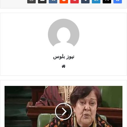
نيوز بلوس
موقع
الويب