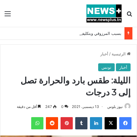
بحث عن
الق
بسبب المرزوقي وبتكليف من سعيّد: الخارجية تستدعي السفيرة الفرنسية بتونس وتبلغها احتجاجا شديد اللهجة !!
الرئيسية
/
أخبار
أخبار
تونس
الليلة: طقس بارد والحرارة تصل
إلى 3 درجات
نيوز بلوس
13 ديسمبر، 2021
0
247
أقل من دقيقة
فيسبوك
X
لينكدإن
بينتيريست
واتساب