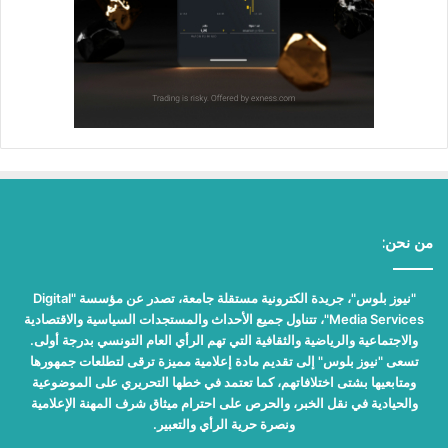
من نحن:
"نيوز بلوس"، جريدة الكترونية مستقلة جامعة، تصدر عن مؤسسة "Digital
Media Services"، تتناول جميع الأحداث والمستجدات السياسية والاقتصادية
والاجتماعية والرياضية والثقافية التي تهم الرأي العام التونسي بدرجة أولى.
تسعى "نيوز بلوس" إلى تقديم مادة إعلامية مميزة ترقى لتطلعات جمهورها
ومتابعيها بشتى اختلافاتهم، كما تعتمد في خطها التحريري على الموضوعية
والحيادية في نقل الخبر، والحرص على احترام ميثاق شرف المهنة الإعلامية
ونصرة حرية الرأي والتعبير.