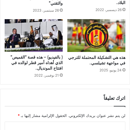
البلاد..
والتقني”
26 ديسمبر، 2022
26 سبتمبر، 2023
( بالفيديو) – هذه قصة “القميص”
هذه هي التشكيلة المحتملة للترجي
الذي أهداه أمير قطر لوالده في
في مواجهة تشيلسي..
افتتاح المونديال..
24 يونيو، 2025
21 نوفمبر، 2022
اترك تعليقاً
لن يتم نشر عنوان بريدك الإلكتروني.
الحقول الإلزامية مشار إليها بـ
*
ا