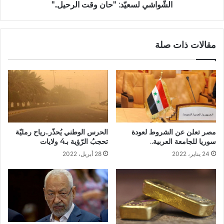
الشّواشي لسعيّد: ''حان وقت الرحيل.."
مقالات ذات صلة
مصر تعلن عن الشروط لعودة
الحرس الوطني يُحذّر..رياح رمليّة
سوريا للجامعة العربية..
تحجبُ الرّؤية بـ4 ولايات
24 يناير، 2022
28 أبريل، 2022