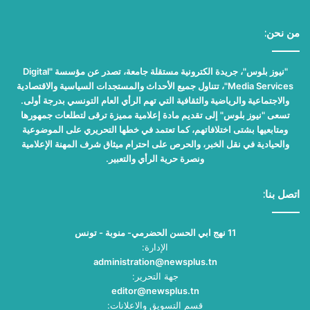
من نحن:
"نيوز بلوس"، جريدة الكترونية مستقلة جامعة، تصدر عن مؤسسة "Digital
Media Services"، تتناول جميع الأحداث والمستجدات السياسية والاقتصادية
والاجتماعية والرياضية والثقافية التي تهم الرأي العام التونسي بدرجة أولى.
تسعى "نيوز بلوس" إلى تقديم مادة إعلامية مميزة ترقى لتطلعات جمهورها
ومتابعيها بشتى اختلافاتهم، كما تعتمد في خطها التحريري على الموضوعية
والحيادية في نقل الخبر، والحرص على احترام ميثاق شرف المهنة الإعلامية
ونصرة حرية الرأي والتعبير.
اتصل بنا:
11 نهج ابي الحسن الحضرمي- منوبة - تونس
الإدارة:
administration@newsplus.tn
جهة التحرير:
editor@newsplus.tn
قسم التسويق والاعلانات: