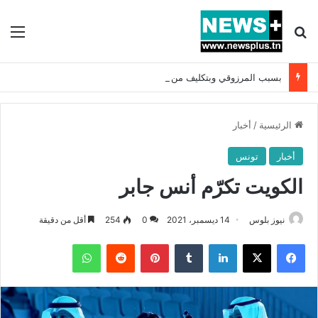
بحث عن
الق
بسبب المرزوقي وبتكليف من سعيّد: الخارجية تستدعي السفيرة الفرنسية بتونس وتبلغها احتجاجا شديد اللهجة !!
الرئيسية
/
أخبار
أخبار
تونس
الكويت تكرّم أنس جابر
نيوز بلوس
14 ديسمبر، 2021
0
254
أقل من دقيقة
فيسبوك
X
لينكدإن
بينتيريست
واتساب