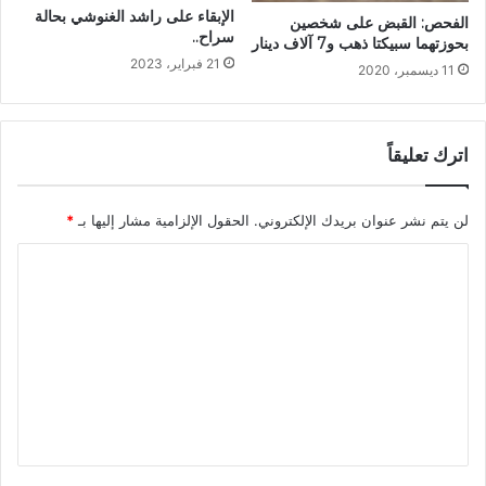
الإبقاء على راشد الغنوشي بحالة
الفحص: القبض على شخصين
سراح..
بحوزتهما سبيكتا ذهب و7 آلاف دينار‎
21 فبراير، 2023
11 ديسمبر، 2020
اترك تعليقاً
لن يتم نشر عنوان بريدك الإلكتروني.
الحقول الإلزامية مشار إليها بـ
*
ا
ل
ت
ع
ل
ي
ق