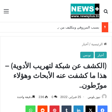
بحث عن
الق
بسبب المرزوقي وبتكليف من سعيّد: الخارجية تستدعي السفيرة الفرنسية بتونس وتبلغها احتجاجا شديد اللهجة !!
الرئيسية
/
أخبار
أخبار
تونس
(الكشف عن شبكة لتهريب الأدوية) –
هذا ما كشفت عنه الأبحاث وهؤلاء
مورّطون..
نيوز بلوس
25 فبراير، 2022
0
236
دقيقة واحدة
فيسبوك
X
لينكدإن
بينتيريست
واتساب