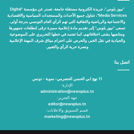
"نيوز بلوس"، جريدة الكترونية مستقلة جامعة، تصدر عن مؤسسة "Digital
Media Services"، تتناول جميع الأحداث والمستجدات السياسية والاقتصادية
والاجتماعية والرياضية والثقافية التي تهم الرأي العام التونسي بدرجة أولى.
تسعى "نيوز بلوس" إلى تقديم مادة إعلامية مميزة ترقى لتطلعات جمهورها
ومتابعيها بشتى اختلافاتهم، كما تعتمد في خطها التحريري على الموضوعية
والحيادية في نقل الخبر، والحرص على احترام ميثاق شرف المهنة الإعلامية
ونصرة حرية الرأي والتعبير.
اتصل بنا:
11 نهج ابي الحسن الحضرمي- منوبة - تونس
الإدارة:
administration@newsplus.tn
جهة التحرير:
editor@newsplus.tn
قسم التسويق والاعلانات:
marketing@newsplus.tn