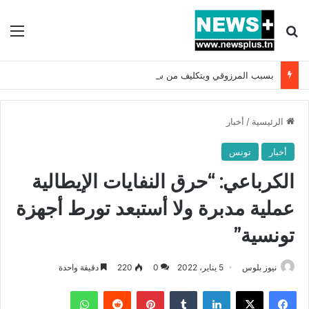
بحث عن
الق
بسبب المرزوقي وبتكليف من سعيّد: الخارجية تستدعي السفيرة الفرنسية بتونس وتبلغها احتجاجا شديد اللهجة !!
الرئيسية
/
أخبار
أخبار
تونس
الكرباعي: “حرق النفايات الإيطالية
عملية مدبرة ولا أستبعد تورط أجهزة
تونسية”
نيوز بلوس
5 يناير، 2022
0
220
دقيقة واحدة
فيسبوك
X
لينكدإن
بينتيريست
واتساب