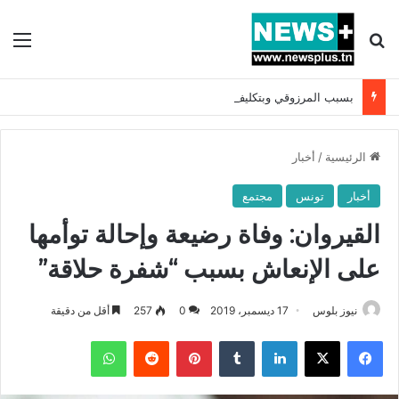
بحث عن
الق
بسبب المرزوقي وبتكليف من سعيّد: الخارجية تستدعي السفيرة الفرنسية بتونس وتبلغها احتجاجا شديد اللهجة !!
الرئيسية
/
أخبار
أخبار
تونس
مجتمع
القيروان: وفاة رضيعة وإحالة توأمها
على الإنعاش بسبب “شفرة حلاقة”
نيوز بلوس
17 ديسمبر، 2019
0
257
أقل من دقيقة
فيسبوك
X
لينكدإن
بينتيريست
واتساب