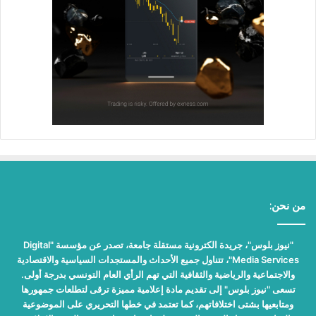
من نحن:
"نيوز بلوس"، جريدة الكترونية مستقلة جامعة، تصدر عن مؤسسة "Digital
Media Services"، تتناول جميع الأحداث والمستجدات السياسية والاقتصادية
والاجتماعية والرياضية والثقافية التي تهم الرأي العام التونسي بدرجة أولى.
تسعى "نيوز بلوس" إلى تقديم مادة إعلامية مميزة ترقى لتطلعات جمهورها
ومتابعيها بشتى اختلافاتهم، كما تعتمد في خطها التحريري على الموضوعية