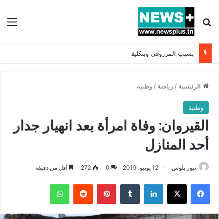
بحث عن
الق
بسبب المرزوقي وبتكليف من سعيّد: الخارجية تستدعي السفيرة الفرنسية بتونس وتبلغها احتجاجا شديد اللهجة !!
الرئيسية
/
رياضة
/
وطنية
وطنية
القيروان: وفاة امرأة بعد انهيار جدار
أحد المنازل
نيوز بلوس
12 يونيو، 2019
0
272
أقل من دقيقة
فيسبوك
X
لينكدإن
بينتيريست
واتساب