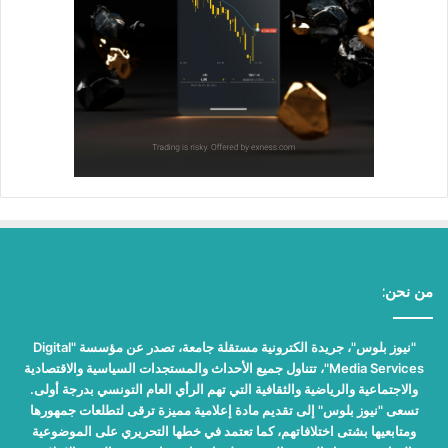
من نحن:
"نيوز بلوس"، جريدة الكترونية مستقلة جامعة، تصدر عن مؤسسة "Digital
Media Services"، تتناول جميع الأحداث والمستجدات السياسية والاقتصادية
والاجتماعية والرياضية والثقافية التي تهم الرأي العام التونسي بدرجة أولى.
تسعى "نيوز بلوس" إلى تقديم مادة إعلامية مميزة ترقى لتطلعات جمهورها
ومتابعيها بشتى اختلافاتهم، كما تعتمد في خطها التحريري على الموضوعية