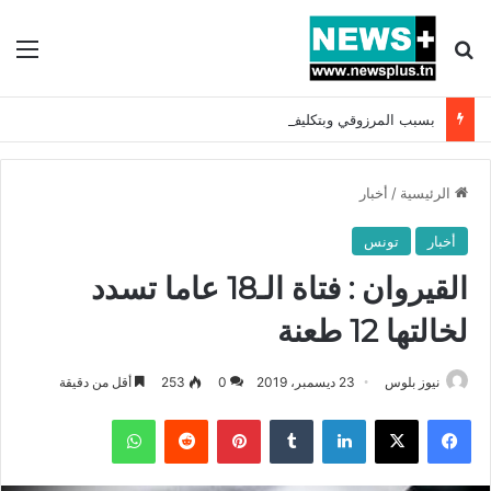
بحث عن
الق
بسبب المرزوقي وبتكليف من سعيّد: الخارجية تستدعي السفيرة الفرنسية بتونس وتبلغها احتجاجا شديد اللهجة !!
الرئيسية
/
أخبار
أخبار
تونس
القيروان : فتاة الـ18 عاما تسدد
لخالتها 12 طعنة
نيوز بلوس
23 ديسمبر، 2019
0
253
أقل من دقيقة
فيسبوك
X
لينكدإن
بينتيريست
واتساب