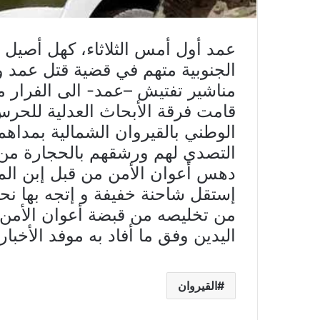
عمد أول أمس الثلاثاء، كهل أصيل 
مناشير تفتيش –عمد- الى الفرار
قامت فرقة الأبحاث العدلية للحر
الوطني بالقيروان الشمالية بمداهم
التصدي لهم ورشقهم بالحجارة من ق
إستقل شاحنة خفيفة و إتجه بها نح
من تخليصه من قبضة أعوان الأمن و
اليدين وفق ما أفاد به موفد الأخبا
القيروان