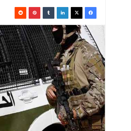
فيسبوك
X
لينكدإن
بينتيريست