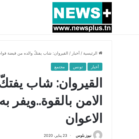
أخبار عاجلة
بسبب المرزوقي وبتكليف من سعيّد: الخارجية تستدعي
الرئيسية
/
أخبار
/
القيروان: شاب يفتكّ والده من قبضة قوات
أخبار
تونس
مجتمع
القيروان: شاب يفتك
الامن بالقوة..ويفر 
الاعوان
نيوز بلوس
23 يناير، 2020