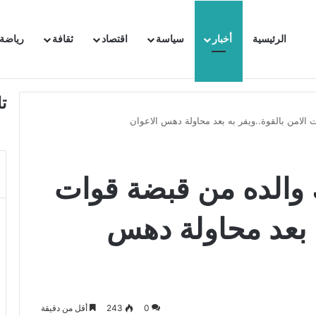
الرئيسية
أخبار
سياسة
اقتصاد
ثقافة
رياضة
 السفيرة الفرنسية بتونس وتبلغها احتجاجا شديد اللهجة !!
ت
 الامن بالقوة..ويفر به بعد محاولة دهس الاعوان
ّ والده من قبضة قوات
به بعد محاولة دهس
0
243
أقل من دقيقة