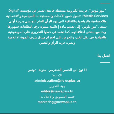
"نيوز بلوس"، جريدة الكترونية مستقلة جامعة، تصدر عن مؤسسة "Digital
Media Services"، تتناول جميع الأحداث والمستجدات السياسية والاقتصادية
والاجتماعية والرياضية والثقافية التي تهم الرأي العام التونسي بدرجة أولى.
تسعى "نيوز بلوس" إلى تقديم مادة إعلامية مميزة ترقى لتطلعات جمهورها
ومتابعيها بشتى اختلافاتهم، كما تعتمد في خطها التحريري على الموضوعية
والحيادية في نقل الخبر، والحرص على احترام ميثاق شرف المهنة الإعلامية
ونصرة حرية الرأي والتعبير.
اتصل بنا:
11 نهج ابي الحسن الحضرمي- منوبة - تونس
الإدارة:
administration@newsplus.tn
جهة التحرير:
editor@newsplus.tn
قسم التسويق والاعلانات:
marketing@newsplus.tn