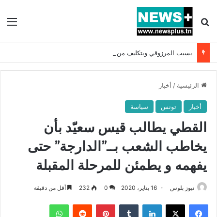
بحث عن
الق
بسبب المرزوقي وبتكليف من سعيّد: الخارجية تستدعي السفيرة الفرنسية بتونس وتبلغها احتجاجا شديد اللهجة !!
الرئيسية
/
أخبار
أخبار
تونس
سياسة
القطي يطالب قيس سعيّد بأن
يخاطب الشعب بــ”الدارجة” حتى
يفهمه و يطمئن للمرحلة المقبلة
نيوز بلوس
16 يناير، 2020
0
232
أقل من دقيقة
فيسبوك
X
لينكدإن
بينتيريست
واتساب