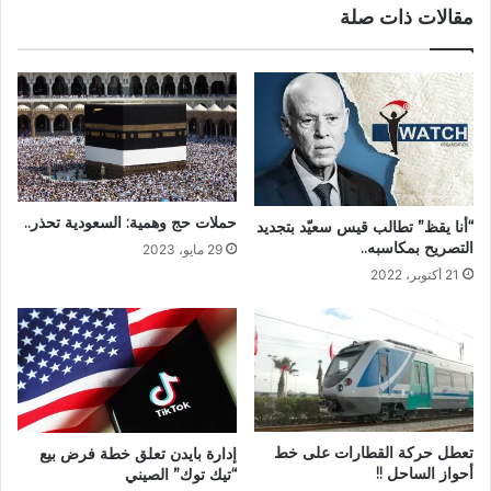
مقالات ذات صلة
حملات حج وهمية: السعودية تحذر..
“أنا يقظ” تطالب قيس سعيّد بتجديد
التصريح بمكاسبه..
29 مايو، 2023
21 أكتوبر، 2022
تعطل حركة القطارات على خط
إدارة بايدن تعلق خطة فرض بيع
أحواز الساحل !!
“تيك توك” الصيني