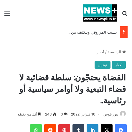
بحث عن
الق
بسبب المرزوقي وبتكليف من سعيّد: الخارجية تستدعي السفيرة الفرنسية بتونس وتبلغها احتجاجا شديد اللهجة !!
الرئيسية
/
أخبار
أخبار
تونس
القضاة يحتجّون: سلطة قضائية لا
قضاء التبعية ولا أوامر سياسية أو
رئاسية..
نيوز بلوس
10 فبراير، 2022
0
243
أقل من دقيقة
فيسبوك
X
لينكدإن
بينتيريست
واتساب