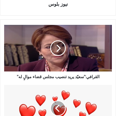
نيوز بلوس
القرافي:"سعيّد يريد تنصيب مجلس قضاء موالٍ له"