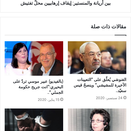
بين أريانة والمنستير: إيقاف إرهابيين محلّ تفتيش
مقالات ذات صلة
الغنوشي يُعلّق على “التعيينات
(بالفيديو) عبير موسي تردّ على
الأخيرة للمشيشي” وينصحُ قيس
البحيري:”انت جريح حكومة
سعيّد..
الجملي”..
24 سبتمبر، 2020
15 يناير، 2020