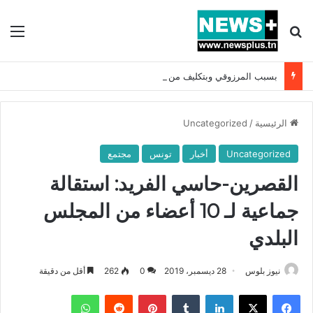
بحث عن
الق
بسبب المرزوقي وبتكليف من سعيّد: الخارجية تستدعي السفيرة الفرنسية بتونس وتبلغها احتجاجا شديد اللهجة !!
الرئيسية
/
Uncategorized
Uncategorized
أخبار
تونس
مجتمع
القصرين-حاسي الفريد: استقالة
جماعية لـ 10 أعضاء من المجلس
البلدي
نيوز بلوس
28 ديسمبر، 2019
0
262
أقل من دقيقة
فيسبوك
X
لينكدإن
بينتيريست
واتساب