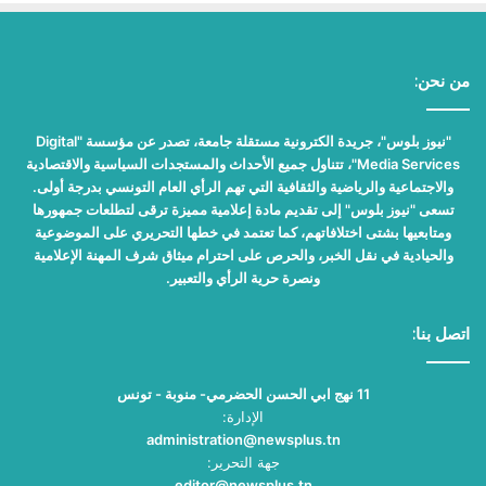
من نحن:
"نيوز بلوس"، جريدة الكترونية مستقلة جامعة، تصدر عن مؤسسة "Digital
Media Services"، تتناول جميع الأحداث والمستجدات السياسية والاقتصادية
والاجتماعية والرياضية والثقافية التي تهم الرأي العام التونسي بدرجة أولى.
تسعى "نيوز بلوس" إلى تقديم مادة إعلامية مميزة ترقى لتطلعات جمهورها
ومتابعيها بشتى اختلافاتهم، كما تعتمد في خطها التحريري على الموضوعية
والحيادية في نقل الخبر، والحرص على احترام ميثاق شرف المهنة الإعلامية
ونصرة حرية الرأي والتعبير.
اتصل بنا:
11 نهج ابي الحسن الحضرمي- منوبة - تونس
الإدارة:
administration@newsplus.tn
جهة التحرير:
editor@newsplus.tn