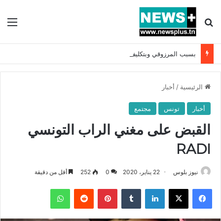
بحث عن
الق
بسبب المرزوقي وبتكليف من سعيّد: الخارجية تستدعي السفيرة الفرنسية بتونس وتبلغها احتجاجا شديد اللهجة !!
الرئيسية
/
أخبار
أخبار
تونس
مجتمع
القبض على مغني الراب التونسي
RADI
نيوز بلوس
22 يناير، 2020
0
252
أقل من دقيقة
فيسبوك
X
لينكدإن
بينتيريست
واتساب