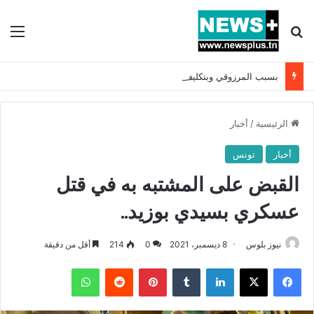
بحث عن
الق
بسبب المرزوقي وبتكليف من سعيّد: الخارجية تستدعي السفيرة الفرنسية بتونس وتبلغها احتجاجا شديد اللهجة !!
الرئيسية
/
أخبار
أخبار
تونس
القبض على المشتبه به في قتل
عسكري بسيدي بوزيد..
نيوز بلوس
8 ديسمبر، 2021
0
214
أقل من دقيقة
فيسبوك
X
لينكدإن
بينتيريست
واتساب