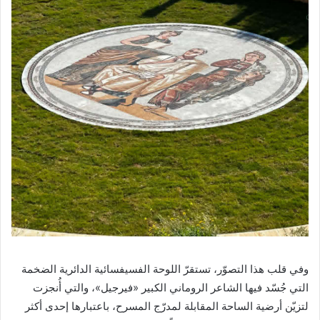
وفي قلب هذا التصوّر، تستقرّ اللوحة الفسيفسائية الدائرية الضخمة
التي جُسّد فيها الشاعر الروماني الكبير «فيرجيل»، والتي أُنجزت
لتزيّن أرضية الساحة المقابلة لمدرّج المسرح، باعتبارها إحدى أكثر