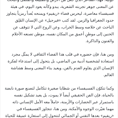
عن المعنى جوهر تجربته الشعرية، يبدو وكأنه يعود اليوم، في هيئة
فسيفساء معاصرة، ليحرس فضاء «ريفيم» ويمنحه بُعداً رمزياً يتجاوز
حدود الجغرافيا والزمن. لقد كتب «فيرجيل» عن الإنسان القَلِق
الباحث عن خلاصه وسط الخراب، وعن الروح التي لا تتوقف عن
الحنين إلى موطنٍ أعمق من المكان نفسه، موطن تصنعه الأحلام
والفنون والذاكرة.
ومن هنا، فإن حضوره في قلب هذا الفضاء الثقافي لا يمثّل مجرد
استعادة لشخصية أدبية من الماضي، بل يتحول إلى استدعاء لفكرة
الإنسان الذي يقاوم العدم بالفن، ويعيد بناء المعنى وسط هشاشة
العالم.
وكما تتكوّن الفسيفساء من شظايا صغيرة تتكامل لتصنع صورة نابضة
بالحياة، فإن الفن الحقيقي أيضاً لا يموت، بل يعيد تشكيل نفسه
باستمرار عبر الحضارات والأزمنة، حاملاً معه الأمل الإنساني ذاته
مهما تغيّرت الوجوه والأمكنة. ومن هنا، تتجاوز الفسيفساء في
«ريفيم» بعدها التقني أو الجمالي لتتحول إلى استعارة عميقة للحياة