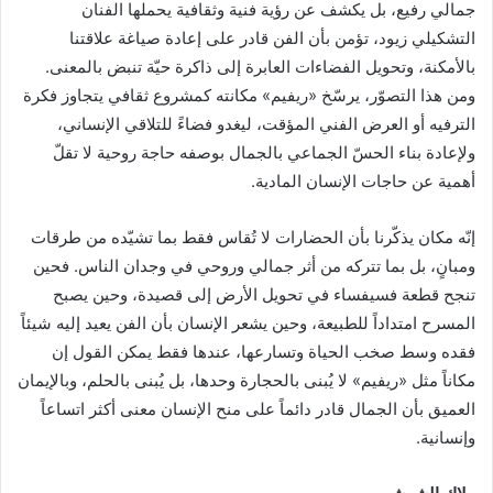
جمالي رفيع، بل يكشف عن رؤية فنية وثقافية يحملها الفنان
التشكيلي زيود، تؤمن بأن الفن قادر على إعادة صياغة علاقتنا
بالأمكنة، وتحويل الفضاءات العابرة إلى ذاكرة حيّة تنبض بالمعنى.
ومن هذا التصوّر، يرسّخ «ريفيم» مكانته كمشروع ثقافي يتجاوز فكرة
الترفيه أو العرض الفني المؤقت، ليغدو فضاءً للتلاقي الإنساني،
ولإعادة بناء الحسّ الجماعي بالجمال بوصفه حاجة روحية لا تقلّ
أهمية عن حاجات الإنسان المادية.
إنّه مكان يذكّرنا بأن الحضارات لا تُقاس فقط بما تشيّده من طرقات
ومبانٍ، بل بما تتركه من أثر جمالي وروحي في وجدان الناس. فحين
تنجح قطعة فسيفساء في تحويل الأرض إلى قصيدة، وحين يصبح
المسرح امتداداً للطبيعة، وحين يشعر الإنسان بأن الفن يعيد إليه شيئاً
فقده وسط صخب الحياة وتسارعها، عندها فقط يمكن القول إن
مكاناً مثل «ريفيم» لا يُبنى بالحجارة وحدها، بل يُبنى بالحلم، وبالإيمان
العميق بأن الجمال قادر دائماً على منح الإنسان معنى أكثر اتساعاً
وإنسانية.