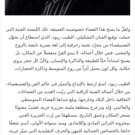
ولعلّ ما يمنح هذا الفضاء خصوصيته العميقة، تلك اللمسة الفنية التي
حملت توقيع الفنان التشكيلي، الطيب زيود، الذي استطاع أن يحوّل
الفسيفساء من مجرّد تقنية زخرفية إلى لغة بصرية نابضة بالروح
والمعنى. فمن خلال أعماله، لا يبدو الفنّ منفصلاً عن المكان، بل
يصبح امتداداً حيّاً للطبيعة والذاكرة والإنسان، وكأنّ كل حجر يروي
حكاية، وكل لون يحمل أثراً من روح المتوسط وذاكرة الحضارات.
الطيب زيود، اسمٌ ارتبط بالإبداع والتميّز في عالم الفن والفسيفساء،
من خلال أعماله الفنية الراقية التي زيّنت العديد من الفضاءات
الثقافية داخل البلاد وخارجها، وبلغ صداها الفضاء المتوسطي
والعالمي. وُلد وترعرع بمنطقة مليتة بجزيرة جربة، فشبّ مفتونًا
بسحر المكان وعمق التاريخ، مستلهمًا من إرث الجزيرة الغني
بمخزونه التراثي المادي واللامادي. ومنذ سنواته الأولى، أبدى شغفًا
خاصًا بالخصائص الجمالية للمهن والحرف التقليدية التي تميّز جربة،