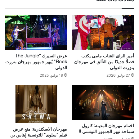
أمير الراي الشاب مامي يكتب
عرض السيرك “The Jungle
فصلًا جديدًا من التألق في مهرجان
Book” يُبهر جمهور مهرجان بنزرت
بنزرت الدولي
الدولي
27 يوليو، 2026
19 يوليو، 2025
اختتام مهرجان المدينة: كارول
مهرجان الاسكندرية: منع عرض
سماحة تبهر الجمهور التونسي !!
فيلم “سلوى” للتونسية إيناس بن