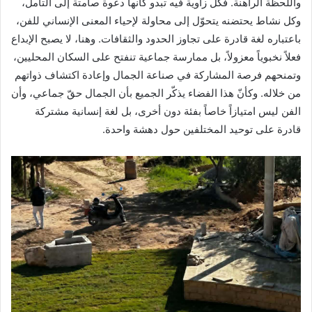
واللحظة الراهنة. فكل زاوية فيه تبدو كأنها دعوة صامتة إلى التأمل،
وكل نشاط يحتضنه يتحوّل إلى محاولة لإحياء المعنى الإنساني للفن،
باعتباره لغة قادرة على تجاوز الحدود والثقافات. وهنا، لا يصبح الإبداع
فعلاً نخبوياً معزولاً، بل ممارسة جماعية تنفتح على السكان المحليين،
وتمنحهم فرصة المشاركة في صناعة الجمال وإعادة اكتشاف ذواتهم
من خلاله. وكأنّ هذا الفضاء يذكّر الجميع بأن الجمال حقّ جماعي، وأن
الفن ليس امتيازاً خاصاً بفئة دون أخرى، بل لغة إنسانية مشتركة
قادرة على توحيد المختلفين حول دهشة واحدة.