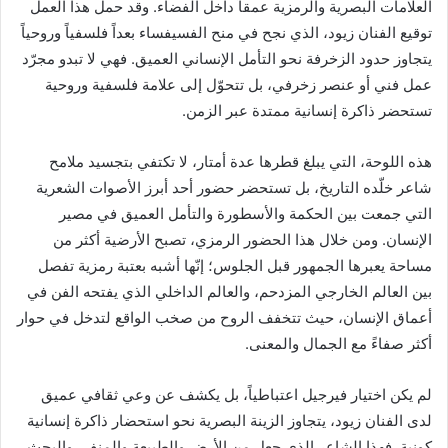
العلامات البصرية والرمزية عمقاً داخل الفضاء. وقد حمل هذا العمل
توقيع الفنان زيود، الذي نجح في منح الفسيفساء بعداً فلسفياً وروحياً
يتجاوز حدود الزخرفة نحو التأمل الإنساني العميق. فهي لا تبدو مجرّد
عمل فني أو عنصر زخرفي، بل تتحوّل إلى علامة فلسفية وروحية
تستحضر ذاكرة إنسانية ممتدة عبر الزمن.
هذه اللوحة، التي يبلغ قطرها عدة أمتار، لا تكتفي بتجسيد ملامح
شاعر خلّده التاريخ، بل تستحضر حضور أحد أبرز الأصوات الشعرية
التي جمعت بين الحكمة والأسطورة والتأمل العميق في مصير
الإنسان. ومن خلال هذا الحضور الرمزي، تصبح الأرضية أكثر من
مساحة يعبرها الجمهور قبل الجلوس؛ إنّها أشبه بعتبة رمزية تفصل
بين العالم الخارجي المزدحم، والعالم الداخلي الذي يفتحه الفن في
أعماق الإنسان، حيث تتخفف الروح من صخب الواقع لتدخل في حوار
أكثر صفاءً مع الجمال والمعنى.
لم يكن اختيار فيرجيل اعتباطياً، بل يكشف عن وعي ثقافي عميق
لدى الفنان زيود، يتجاوز الزينة البصرية نحو استحضار ذاكرة إنسانية
كونية. فهذا الشاعر الذي جعل من الأرض والطبيعة والمنفى والبحث