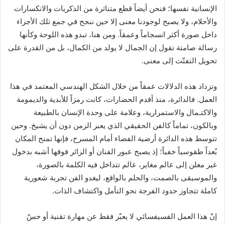
الإنسانية نفسها؛ فنحن أيضاً قطع متناثرة من الذكريات والانكسارات
والأحلام، ولا يصبح لوجودنا معنى إلا حين ننجح في جمع تلك الأجزاء
داخل صورة أكثر انسجاماً وعمقاً. ومن هنا، تبدو هذه اللوحة وكأنها
رسالة صامتة تقول إن الجمال لا يولد من الكمال، بل من القدرة على
تحويل التفتّت إلى معنى.
وتزداد هذه الدلالات عمقاً من خلال الشكل الهندسي المعتمد في هذا
العمل. فالدائرة، منذ أقدم الحضارات، كانت رمزاً للأبدية والديمومة
والاكتـمال والاستمرارية، وعلامة على وحدة الإنسان بالطبيعة
وبالكون، تماماً كالفن الحقيقي الذي يعبر الزمن دون أن يشيخ. وحين
تتوسط هذه الدائرة أرضية الفضاء أمام المسرح، فإنها تمنح المكان
بُعداً طقوسياً خفياً؛ إذ يصبح عبور الفنان أو الزائر فوقها أشبه بدخول
غير معلن إلى عالم مغاير، عالم تتداخل فيه الكلمة بالصورة،
والموسيقى بالصمت، والحلم بالواقع، ليغدو الفن تجربة شعورية
كاملة تتجاوز حدود الفرجة نحو التأمل واكتشاف الذات.
إنّ هذا العمل الفسيفسائي لا يعبّر فقط عن مهارة تقنية أو حسّ