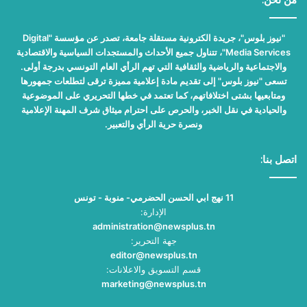
"نيوز بلوس"، جريدة الكترونية مستقلة جامعة، تصدر عن مؤسسة "Digital
Media Services"، تتناول جميع الأحداث والمستجدات السياسية والاقتصادية
والاجتماعية والرياضية والثقافية التي تهم الرأي العام التونسي بدرجة أولى.
تسعى "نيوز بلوس" إلى تقديم مادة إعلامية مميزة ترقى لتطلعات جمهورها
ومتابعيها بشتى اختلافاتهم، كما تعتمد في خطها التحريري على الموضوعية
والحيادية في نقل الخبر، والحرص على احترام ميثاق شرف المهنة الإعلامية
ونصرة حرية الرأي والتعبير.
اتصل بنا:
11 نهج ابي الحسن الحضرمي- منوبة - تونس
الإدارة:
administration@newsplus.tn
جهة التحرير:
editor@newsplus.tn
قسم التسويق والاعلانات:
marketing@newsplus.tn