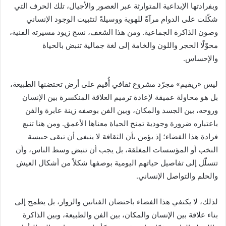
وبفرادتها الإبداعية المتوارثة عبر العصور والأجيال، تلك الحرف التي
شكّلت على الدوام مرآةً للهوية ووسيلةً لتثبيت الوجود الإنساني
وصون الذاكرة الجماعية. ومن هذا الشغف، نسج زيود مسيرته الفنية،
محوّلًا الحجر واللون والخامة إلى لغة جمالية تنبض بالحياة
والإحساس.
ليس «ريفيم» مجرّد مشروع ثقافي أُقيم على أرض تحتضنها الطبيعة،
بل هو محاولة عميقة لإعادة ترميم العلاقة المنكسرة بين الإنسان
وروحه، بين الجسد والمكان، وبين الفن بوصفه زينة عابرة والفن
باعتباره ضرورة وجودية تمنح الحياة معناها الأعمق. ومن هنا تنبع
فرادة هذا الفضاء؛ إذ يؤمن بأن الثقافة لا ينبغي أن تبقى حبيسة
النخب أو المؤسسات المغلقة، بل يجب أن تنبض وسط الناس، وأن
تتسلّل إلى تفاصيل حياتهم اليومية بوصفها شكلاً من أشكال العيش
والحلم والتواصل الإنساني.
لذلك، لا يكتفي هذا الفضاء باحتضان الفنانين والزوار، بل يطمح إلى
بناء علاقة بين الإنسان والمكان، بين الفن والطبيعة، وبين الذاكرة