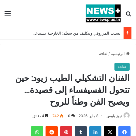
بحث عن
الق
بسبب المرزوقي وبتكليف من سعيّد: الخارجية تستدعي السفيرة الفرنسية بتونس وتبلغها احتجاجا شديد اللهجة !!
الرئيسية
/
ثقافة
ثقافة
الفنان التشكيلي الطيب زيود: حين
تتحول الفسيفساء إلى قصيدة…
ويصبح الفن وطناً للروح
نيوز بلوس
8 مايو، 2026
0
742
4 دقائق
فيسبوك
X
لينكدإن
بينتيريست
واتساب