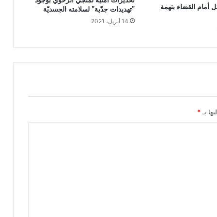
تحذيرات أمنية لمنجي الرّحوي بوجود
ل أمام القضاء بتهمة
”تهديدات جدّية” لسلامته الجسديّة
14 أبريل، 2021
يها بـ
*