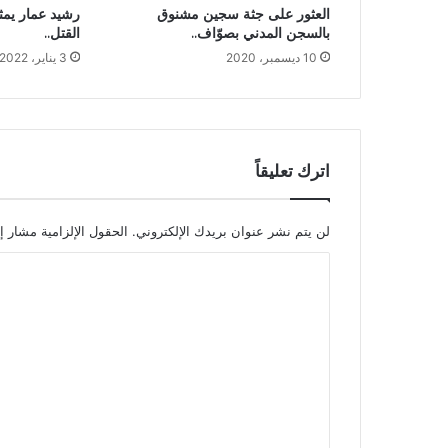
رشيد عمار يمث
العثور على جثة سجين مشنوق
القتل..
بالسجن المدني بصوّاف..
3 يناير، 2022
10 ديسمبر، 2020
اترك تعليقاً
لن يتم نشر عنوان بريدك الإلكتروني.
الحقول الإلزامية مشار إل
ا
ل
ت
ع
ل
ي
ق