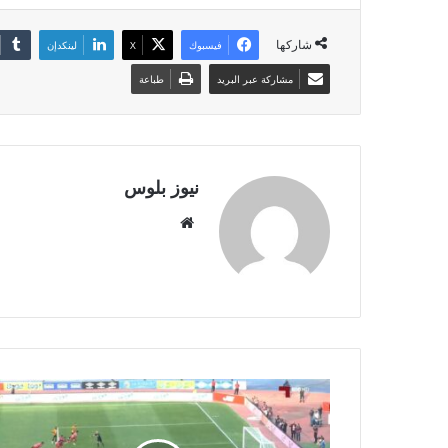
شاركها
فيسبوك
X
لينكدإن
مشاركة عبر البريد
طباعة
نيوز بلوس
موقع
الويب