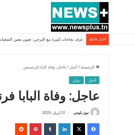
أخبار عاجلة
بسبب المرزوقي وبتكليف من سعيّد: الخارجية تستدعي
الرئيسية
/
أخبار
/
عاجل: وفاة البابا فرنسيس
أخبار
دولي
عاجل: وفاة البابا ف
نيوز بلوس
21 أبريل، 2025
فيسبوك
X
لينكدإن
بينتيريست