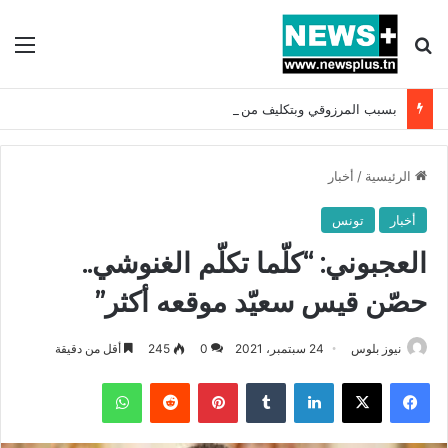
بحث عن
الق
بسبب المرزوقي وبتكليف من سعيّد: الخارجية تستدعي السفيرة الفرنسية بتونس وتبلغها احتجاجا شديد اللهجة !!
الرئيسية
/
أخبار
أخبار
تونس
العجبوني: “كلّما تكلّم الغنوشي..
حصّن قيس سعيّد موقعه أكثر”
نيوز بلوس
24 سبتمبر، 2021
0
245
أقل من دقيقة
فيسبوك
X
لينكدإن
بينتيريست
واتساب