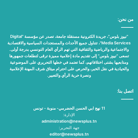
من نحن:
"نيوز بلوس"، جريدة الكترونية مستقلة جامعة، تصدر عن مؤسسة "Digital
Media Services"، تتناول جميع الأحداث والمستجدات السياسية والاقتصادية
والاجتماعية والرياضية والثقافية التي تهم الرأي العام التونسي بدرجة أولى.
تسعى "نيوز بلوس" إلى تقديم مادة إعلامية مميزة ترقى لتطلعات جمهورها
ومتابعيها بشتى اختلافاتهم، كما تعتمد في خطها التحريري على الموضوعية
والحيادية في نقل الخبر، والحرص على احترام ميثاق شرف المهنة الإعلامية
ونصرة حرية الرأي والتعبير.
اتصل بنا:
11 نهج ابي الحسن الحضرمي- منوبة - تونس
الإدارة:
administration@newsplus.tn
جهة التحرير:
editor@newsplus.tn