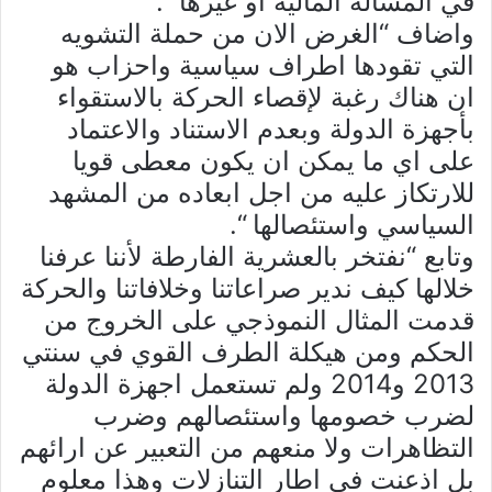
في المسالة المالية او غيرها “.
واضاف “الغرض الان من حملة التشويه
التي تقودها اطراف سياسية واحزاب هو
ان هناك رغبة لإقصاء الحركة بالاستقواء
بأجهزة الدولة وبعدم الاستناد والاعتماد
على اي ما يمكن ان يكون معطى قويا
للارتكاز عليه من اجل ابعاده من المشهد
السياسي واستئصالها “.
وتابع “نفتخر بالعشرية الفارطة لأننا عرفنا
خلالها كيف ندير صراعاتنا وخلافاتنا والحركة
قدمت المثال النموذجي على الخروج من
الحكم ومن هيكلة الطرف القوي في سنتي
2013 و2014 ولم تستعمل اجهزة الدولة
لضرب خصومها واستئصالهم وضرب
التظاهرات ولا منعهم من التعبير عن ارائهم
بل اذعنت في اطار التنازلات وهذا معلوم