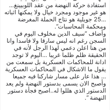
استفادة حركة النهضة من عقد اللوبيينغ…
هو غير موجود ومجرد خيال ولا يمكنها اثباته
…25 جويلية هو نتاج الحملة المغرضة
ومحكمة المحاسبات”.
وأضاف “سيف الدين مخلوف اليوم في
السجن رغم انه ليس سارقا ولا فاسدا وانا
من هنا اعلن دعمي لهذا الرجل لأنه في
الحقيقة ظلم ظلما غريبا …اليوم لا توجد
ادانة للمحاكمات العسكرية بل سمعت من
يقول ما الاشكال في المحاكمات العسكرية
… هذا عار على مسار شاركنا فيه جميعا
وأصبح الان يسمى بدستور النهضة ولم يعد
الدستور الذي هللوا له..اصبح فجأة دستور
النهضة “.