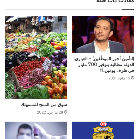
مقالات ذات صلة
(لتأمين أجور الموظّفين) – العياري:
الدولة مطالبة بتوفير 700 مليار
في ظرف يومين..!؟
15 مايو، 2021
سوق من المنتج للمستهلك
28 مارس، 2022