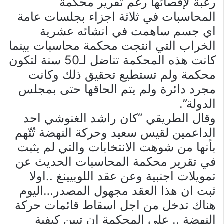
رغبة لإقصائها رغم تقرير محكمة
المحاسبات في ثلاثة اجزاء بجلسات عامة
اي جسم ساهمت في انشائه عشرية
الخراب التي انتجت محكمة محاسبات بينما
كانت هذه المحكمة تناضل لـ50 سنة لتكون
محكمة ولم تستطيع تحقيق ذلك وكانت
مجرد دائرة ولم يتم الحاقها حتى بمجلس
الدولة”.
وقال الطريقي “كان راشد الغنوشي احد
الداعمين لقيس سعيد وحركة النهضة تُتّهم
بأنها من شوهت الانتخابات والتي لم يثبت
في تقرير محكمة المحاسبات الحديث عن
تمويلات اجنبية وعن عقد اللوبيينغ ..اولا
ثبت ان هذا العقد مجهول المصدر…اليوم
هناك تدخل من اجل اسقاط قائمات حركة
النهضة .. على المحكمة ان تبين كيفية