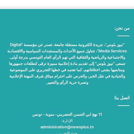
من نحن:
"نيوز بلوس"، جريدة الكترونية مستقلة جامعة، تصدر عن مؤسسة "Digital
Media Services"، تتناول جميع الأحداث والمستجدات السياسية والاقتصادية
والاجتماعية والرياضية والثقافية التي تهم الرأي العام التونسي بدرجة أولى.
تسعى "نيوز بلوس" إلى تقديم مادة إعلامية مميزة ترقى لتطلعات جمهورها
ومتابعيها بشتى اختلافاتهم، كما تعتمد في خطها التحريري على الموضوعية
والحيادية في نقل الخبر، والحرص على احترام ميثاق شرف المهنة الإعلامية
ونصرة حرية الرأي والتعبير.
اتصل بنا:
11 نهج ابي الحسن الحضرمي- منوبة - تونس
الإدارة:
administration@newsplus.tn
جهة التحرير: