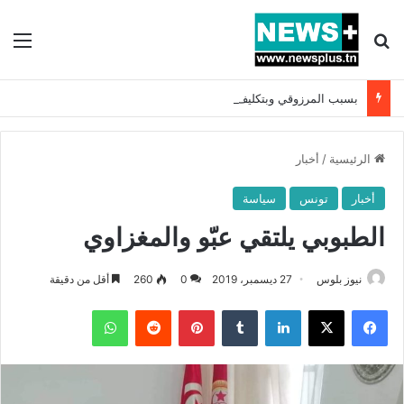
بحث عن
الق
بسبب المرزوقي وبتكليف من سعيّد: الخارجية تستدعي السفيرة الفرنسية بتونس وتبلغها احتجاجا شديد اللهجة !!
الرئيسية
/
أخبار
أخبار
تونس
سياسة
الطبوبي يلتقي عبّو والمغزاوي
نيوز بلوس
27 ديسمبر، 2019
0
260
أقل من دقيقة
فيسبوك
X
لينكدإن
بينتيريست
واتساب