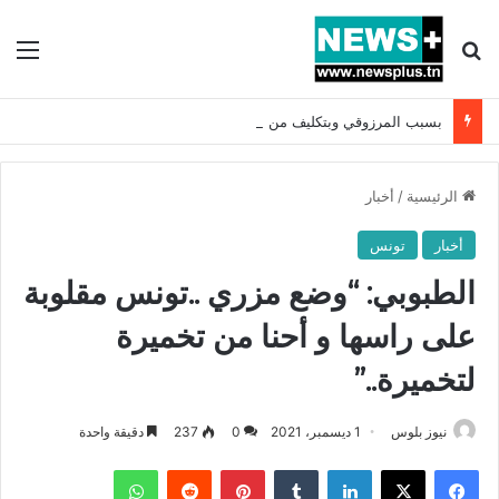
بحث عن
الق
بسبب المرزوقي وبتكليف من سعيّد: الخارجية تستدعي السفيرة الفرنسية بتونس وتبلغها احتجاجا شديد اللهجة !!
الرئيسية
/
أخبار
أخبار
تونس
الطبوبي: “وضع مزري ..تونس مقلوبة
على راسها و أحنا من تخميرة
لتخميرة..”
نيوز بلوس
1 ديسمبر، 2021
0
237
دقيقة واحدة
فيسبوك
X
لينكدإن
بينتيريست
واتساب