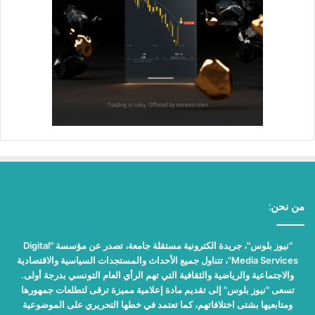
من نحن:
"نيوز بلوس"، جريدة الكترونية مستقلة جامعة، تصدر عن مؤسسة "Digital
Media Services"، تتناول جميع الأحداث والمستجدات السياسية والاقتصادية
والاجتماعية والرياضية والثقافية التي تهم الرأي العام التونسي بدرجة أولى.
تسعى "نيوز بلوس" إلى تقديم مادة إعلامية مميزة ترقى لتطلعات جمهورها
ومتابعيها بشتى اختلافاتهم، كما تعتمد في خطها التحريري على الموضوعية