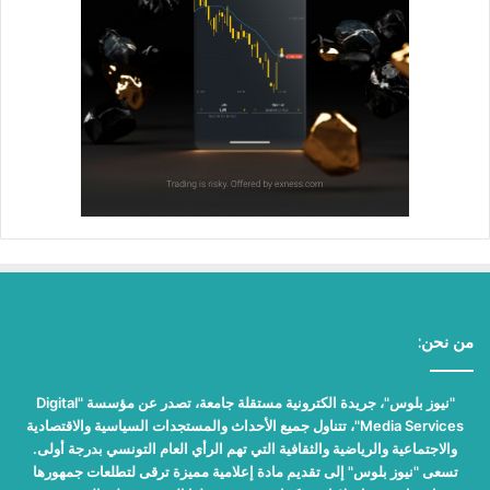
من نحن:
"نيوز بلوس"، جريدة الكترونية مستقلة جامعة، تصدر عن مؤسسة "Digital
Media Services"، تتناول جميع الأحداث والمستجدات السياسية والاقتصادية
والاجتماعية والرياضية والثقافية التي تهم الرأي العام التونسي بدرجة أولى.
تسعى "نيوز بلوس" إلى تقديم مادة إعلامية مميزة ترقى لتطلعات جمهورها