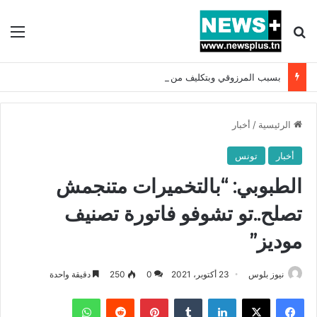
بحث عن
الق
بسبب المرزوقي وبتكليف من سعيّد: الخارجية تستدعي السفيرة الفرنسية بتونس وتبلغها احتجاجا شديد اللهجة !!
الرئيسية
/
أخبار
أخبار
تونس
الطبوبي: “بالتخميرات متنجمش
تصلح..تو تشوفو فاتورة تصنيف
موديز”
نيوز بلوس
23 أكتوبر، 2021
0
250
دقيقة واحدة
فيسبوك
X
لينكدإن
بينتيريست
واتساب