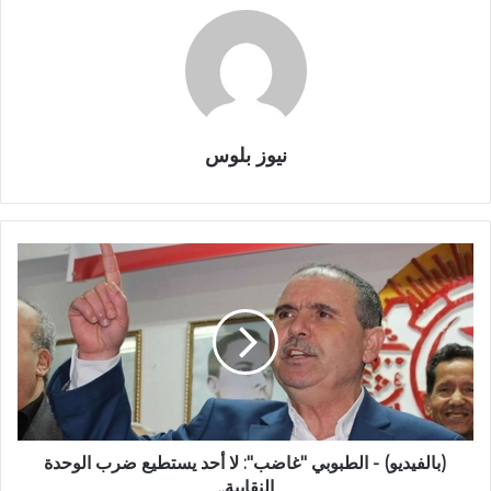
نيوز بلوس
(بالفيديو) - الطبوبي "غاضب": لا أحد يستطيع ضرب الوحدة
النقابية..