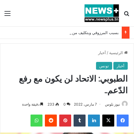
بحث عن
الق
بسبب المرزوقي وبتكليف من سعيّد: الخارجية تستدعي السفيرة الفرنسية بتونس وتبلغها احتجاجا شديد اللهجة !!
الرئيسية
/
أخبار
أخبار
تونس
الطبوبي: الاتحاد لن يكون مع رفع
الدّعم..
نيوز بلوس
7 مارس، 2022
0
233
دقيقة واحدة
فيسبوك
X
لينكدإن
بينتيريست
واتساب