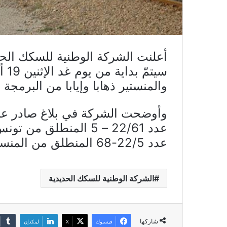
سيت
والمنستير ذهابا وإيابا من البرمجة 
وأوضحت الشركة في بلاغ صادر عنها
عدد 22/5-68 المنطلق من المنستير على الساعة 13 و10 دق.
الشركة الوطنية للسكك الحديدية
شاركها
فيسبوك
X
لينكدإن