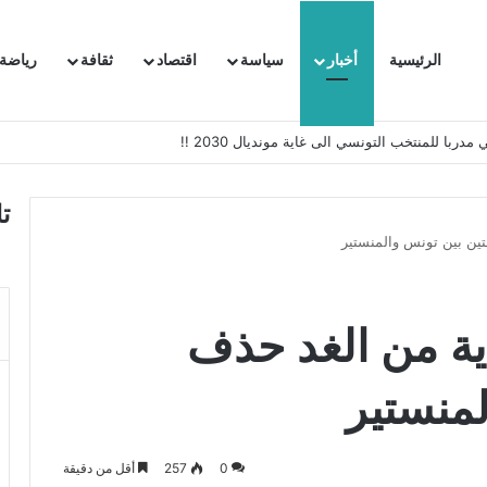
الرئيسية
أخبار
سياسة
اقتصاد
ثقافة
رياضة
 السفيرة الفرنسية بتونس وتبلغها احتجاجا شديد اللهجة !!
ت
تين بين تونس والمنستير
اية من الغد حذف
لمنستير
0
257
أقل من دقيقة