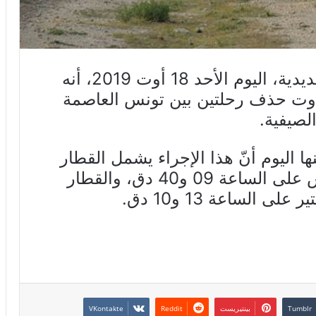
أعلنت الشركة الوطنية للسكك الحديدية، اليوم الأحد 18 أوت 2019، أنه
مّ بداية من يوم غد الإثنين 19 أوت حذف رحلتين بين تونس العاصمة
الصيفية.
 اليوم أنّ هذا الإجراء يشمل القطار
عدد 22/61 – 5 المنطلق من تونس على الساعة 09 و40 دق، والقطار
بينتيريست