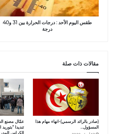
طقس اليوم الأحد : درجات الحرارة بين 31 و40
درجة
مقالات ذات صلة
عمّال مصنع ال
(صادر بالرائد الرسمي)-انهاء مهام هذا
تنديدا “بتوريد
المسؤول…
الكراس المدر