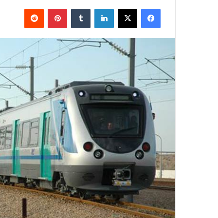
فيسبوك
X
لينكدإن
بينتيريست