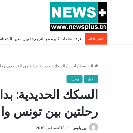
أخبار عاجلة
بسبب المرزوقي وبتكليف من سعيّد: الخارجية تستدعي
الرئيسية
/
أخبار
/
السكك الحديدية: بداية من الغد حذف رحل
أخبار
تونس
السكك الحديدية: بد
رحلتين بين تونس وا
نيوز بلوس
18 أغسطس، 2019