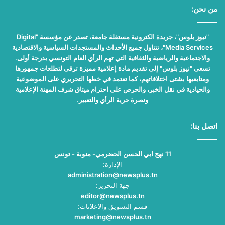
من نحن:
"نيوز بلوس"، جريدة الكترونية مستقلة جامعة، تصدر عن مؤسسة "Digital
Media Services"، تتناول جميع الأحداث والمستجدات السياسية والاقتصادية
والاجتماعية والرياضية والثقافية التي تهم الرأي العام التونسي بدرجة أولى.
تسعى "نيوز بلوس" إلى تقديم مادة إعلامية مميزة ترقى لتطلعات جمهورها
ومتابعيها بشتى اختلافاتهم، كما تعتمد في خطها التحريري على الموضوعية
والحيادية في نقل الخبر، والحرص على احترام ميثاق شرف المهنة الإعلامية
ونصرة حرية الرأي والتعبير.
اتصل بنا:
11 نهج ابي الحسن الحضرمي- منوبة - تونس
الإدارة:
administration@newsplus.tn
جهة التحرير:
editor@newsplus.tn
قسم التسويق والاعلانات:
marketing@newsplus.tn