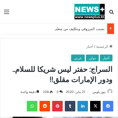
بحث عن
الق
بسبب المرزوقي وبتكليف من سعيّد: الخارجية تستدعي السفيرة الفرنسية بتونس وتبلغها احتجاجا شديد اللهجة !!
الرئيسية
/
أخبار
أخبار
دولي
عربي
السراج: حفتر ليس شريكا للسلام..
ودور الإمارات مقلق!!
نيوز بلوس
21 يناير، 2020
0
238
دقيقة واحدة
فيسبوك
X
لينكدإن
بينتيريست
واتساب