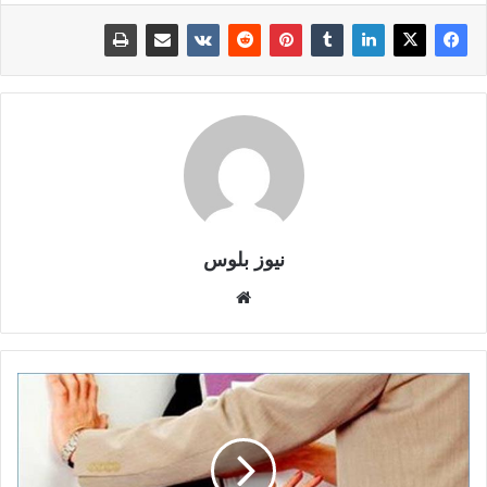
نيوز بلوس
موقع
الويب