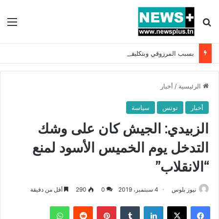
بحث عن
الق
بسبب المرزوقي وبتكليف من سعيّد: الخارجية تستدعي السفيرة الفرنسية بتونس وتبلغها احتجاجا شديد اللهجة !!
الرئيسية
/
أخبار
أخبار
تونس
سياسة
الزبيدي: الجيش كان على وشك
التدخل يوم الخميس الأسود لمنع
“الانقلاب”
نيوز بلوس
4 سبتمبر، 2019
0
290
أقل من دقيقة
فيسبوك
X
لينكدإن
بينتيريست
واتساب