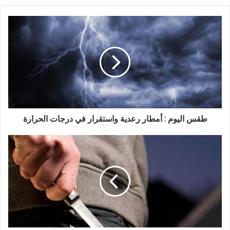
طقس اليوم : أمطار رعدية واستقرار في درجات الحرارة