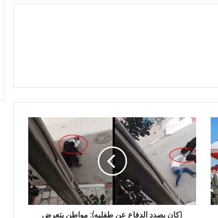
(كان بصدد الدفاع عن طفليه): مواطن يتعرض