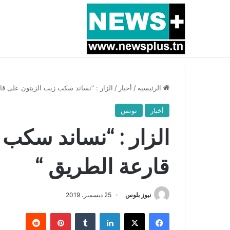
أخبار عاجلة
بسبب المرزوقي وبتكليف من سعيّد: الخارجية تستدعي
الرئيسية
/
أخبار
/
الزار : “نساند سكب زيت الزيتون على قا
أخبار
تونس
الزار : “نساند سكب 
قارعة الطريق “
نيوز بلوس
25 ديسمبر، 2019
فيسبوك
X
لينكدإن
بينتيريست