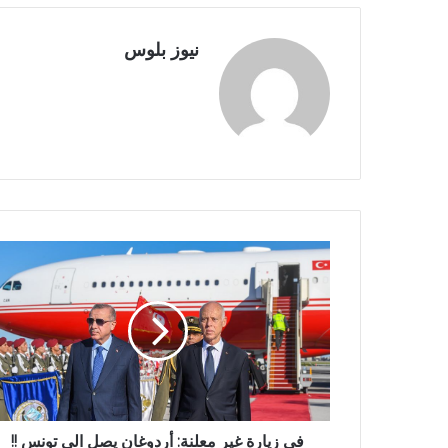
نيوز بلوس
في زيارة غير معلنة: أردوغان يصل الى تونس !!