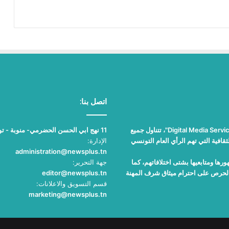
اتصل بنا:
"نيوز بلوس"، جريدة الكترونية مستقلة جامعة، تصدر عن مؤسسة "Digital Media Services"، تتناول جميع
11 نهج ابي الحسن الحضرمي- منوبة - تونس
قافية التي تهم الرأي العام التونسي
الإدارة:
administration@newsplus.tn
ها ومتابعيها بشتى اختلافاتهم، كما
جهة التحرير:
والحرص على احترام ميثاق شرف المهنة
editor@newsplus.tn
قسم التسويق والاعلانات:
marketing@newsplus.tn