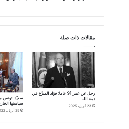
مقالات ذات صلة
رحل عن عمر 91 عاما: فؤاد المبزّع في
سعيّد: تونس م
ذمة الله
سياستها الخارج
23 أبريل، 2025
29 أبريل، 2022