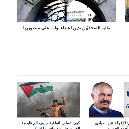
نقابة الصحفيّين تدين اعتداء نواب على منظوريها
كيف تصنّف اتفاقية جنيف الم.قاو.مة
: الإفراج عن القيادي
الفل.سطي.نية واس.را.ئيل؟
أحمد العماري