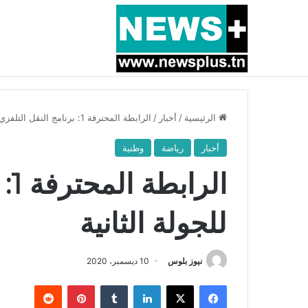
أخبار عاجلة
بسبب المرزوقي وبتكليف من سعيّد: الخارجية تستدعي
الرئيسية
/
أخبار
/
الرابطة المحترفة 1: برنامج النقل التلفزي للجولة الثانية
أخبار
رياضة
وطنية
ال
للجولة الثانية
نيوز بلوس
10 ديسمبر، 2020
فيسبوك
X
لينكدإن
بينتيريست