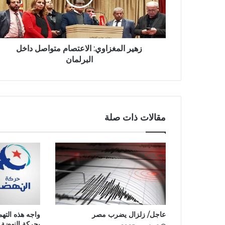
زهير المغزاوي: الاعتصام متواصل داخل
البرلمان
مقالات ذات صلة
عاجل/ زلزال يضرب مصر
واجه هذه التهم
بحركة النهضة 