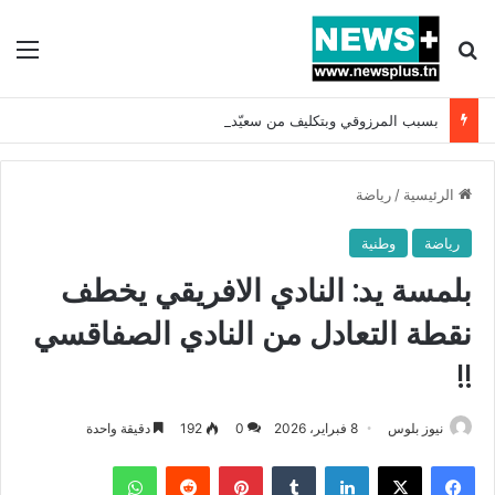
بحث عن
الق
بسبب المرزوقي وبتكليف من سعيّد: الخارجية تستدعي السفيرة الفرنسية بتونس وتبلغها احتجاجا شديد اللهجة !!
الرئيسية
/
رياضة
رياضة
وطنية
بلمسة يد: النادي الافريقي يخطف
نقطة التعادل من النادي الصفاقسي
!!
نيوز بلوس
8 فبراير، 2026
0
192
دقيقة واحدة
فيسبوك
X
لينكدإن
بينتيريست
واتساب