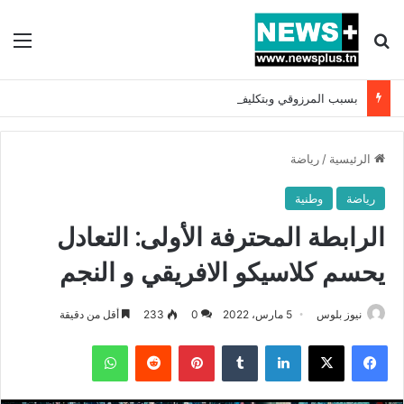
بحث عن
الق
بسبب المرزوقي وبتكليف من سعيّد: الخارجية تستدعي السفيرة الفرنسية بتونس وتبلغها احتجاجا شديد اللهجة !!
الرئيسية
/
رياضة
رياضة
وطنية
الرابطة المحترفة الأولى: التعادل
يحسم كلاسيكو الافريقي و النجم
نيوز بلوس
5 مارس، 2022
0
233
أقل من دقيقة
فيسبوك
X
لينكدإن
بينتيريست
واتساب