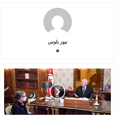
نيوز بلوس
موقع
الويب