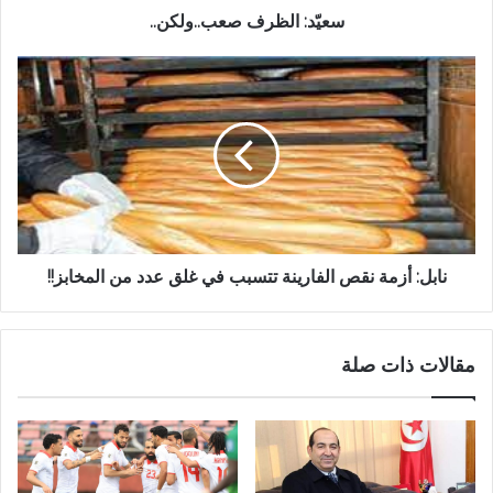
سعيّد: الظرف صعب..ولكن..
نابل: أزمة نقص الفارينة تتسبب في غلق عدد من المخابز!!
مقالات ذات صلة