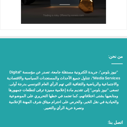
من نحن:
"نيوز بلوس"، جريدة الكترونية مستقلة جامعة، تصدر عن مؤسسة "Digital
Media Services"، تتناول جميع الأحداث والمستجدات السياسية والاقتصادية
والاجتماعية والرياضية والثقافية التي تهم الرأي العام التونسي بدرجة أولى.
تسعى "نيوز بلوس" إلى تقديم مادة إعلامية مميزة ترقى لتطلعات جمهورها
ومتابعيها بشتى اختلافاتهم، كما تعتمد في خطها التحريري على الموضوعية
والحيادية في نقل الخبر، والحرص على احترام ميثاق شرف المهنة الإعلامية
ونصرة حرية الرأي والتعبير.
اتصل بنا: