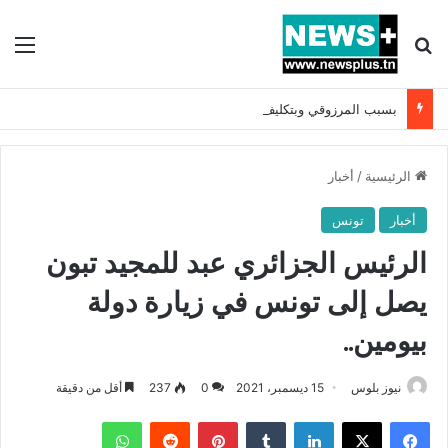
بحث عن
الق
بسبب المرزوقي وبتكليف من سعيّد: الخارجية تستدعي السفيرة الفرنسية بتونس وتبلغها احتجاجا شديد اللهجة !!
الرئيسية
/
أخبار
أخبار
تونس
الرئيس الجزائري عبد للمجيد تبون
يصل إلى تونس في زيارة دولة
بيومين..
نيوز بلوس
15 ديسمبر، 2021
0
237
أقل من دقيقة
فيسبوك
X
لينكدإن
بينتيريست
واتساب