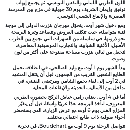
اللون الطربي اللبناني والنفَس التونسي، ثم يجتمع إيهاب
توفيق وإيمان الشريف يوم 30 جويلية في مزج بين المدرسة
المصرية والإيقاع الشعبي التونسي.
ومع دخول شهر أوت، يتحوّل مهرجان بنزرت الدولي إلى موجة
فنية متواصلة، حيث تتكثف العروض وتتصاعد وتيرة البرمجة
نحو ذروتها، في سلسلة من السهرات التي تجمع بين الطرب
الأصيل، الأغنية الشبابية، والتجارب الموسيقية المعاصرة،
لتجعل من ليالي بنزرت مساحة مفتوحة على أكثر من لون
وصوت.
يبدأ الشهر يوم 1 أوت مع وليد الصالحي، في انطلاقة تحمل
الطابع الشعبي القريب من الجمهور، قبل أن ينتقل المشهد
في 2 أوت إلى لقاء يجمع الشامي ومرتضى الفتيتي، في
تداخل بين الأساليب الحديثة والإيقاعات المحلية.
أما في 4 أوت، يعتلي رامي عياش الركح بحضوره الطربي
المعروف، لتأخذ البرمجة بعدًا عربيًا واسعًا، قبل أن يتغيّر
المزاج الفني يوم 6 أوت مع عرض الزيارة، الذي يستحضر
أجواء صوفية ذات طابع احتفالي مختلف.
تتواصل الرحلة يوم 9 أوت مع Boudchart، في تجربة