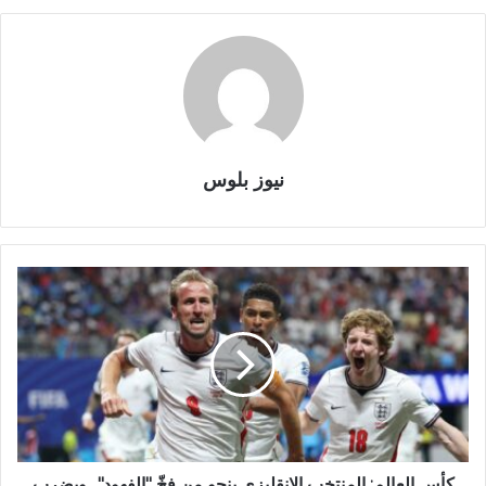
نيوز بلوس
كأس العالم: المنتخب الانقليزي ينجو من فخّ "الفهود".. ويضرب