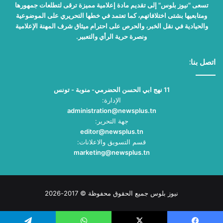
تسعى "نيوز بلوس" إلى تقديم مادة إعلامية مميزة ترقى لتطلعات جمهورها
ومتابعيها بشتى اختلافاتهم، كما تعتمد في خطها التحريري على الموضوعية
والحيادية في نقل الخبر، والحرص على احترام ميثاق شرف المهنة الإعلامية
ونصرة حرية الرأي والتعبير.
اتصل بنا:
11 نهج ابي الحسن الحضرمي- منوبة - تونس
الإدارة:
administration@newsplus.tn
جهة التحرير:
editor@newsplus.tn
قسم التسويق والاعلانات:
marketing@newsplus.tn
نيوز بلوس جميع الحقوق محفوظة © 2017-2026