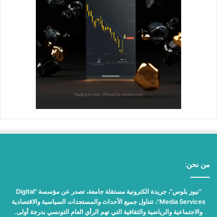
من نحن:
"نيوز بلوس"، جريدة الكترونية مستقلة جامعة، تصدر عن مؤسسة "Digital
Media Services"، تتناول جميع الأحداث والمستجدات السياسية والاقتصادية
والاجتماعية والرياضية والثقافية التي تهم الرأي العام التونسي بدرجة أولى.