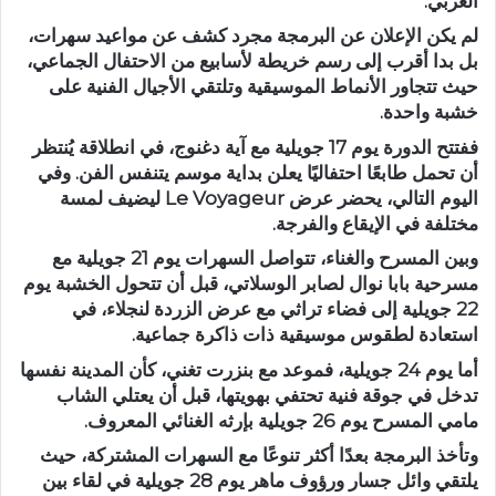
العربي.
لم يكن الإعلان عن البرمجة مجرد كشف عن مواعيد سهرات،
بل بدا أقرب إلى رسم خريطة لأسابيع من الاحتفال الجماعي،
حيث تتجاور الأنماط الموسيقية وتلتقي الأجيال الفنية على
خشبة واحدة.
ففتتح الدورة يوم 17 جويلية مع آية دغنوج، في انطلاقة يُنتظر
أن تحمل طابعًا احتفاليًا يعلن بداية موسم يتنفس الفن. وفي
اليوم التالي، يحضر عرض Le Voyageur ليضيف لمسة
مختلفة في الإيقاع والفرجة.
وبين المسرح والغناء، تتواصل السهرات يوم 21 جويلية مع
مسرحية بابا نوال لصابر الوسلاتي، قبل أن تتحول الخشبة يوم
22 جويلية إلى فضاء تراثي مع عرض الزردة لنجلاء، في
استعادة لطقوس موسيقية ذات ذاكرة جماعية.
أما يوم 24 جويلية، فموعد مع بنزرت تغني، كأن المدينة نفسها
تدخل في جوقة فنية تحتفي بهويتها، قبل أن يعتلي الشاب
مامي المسرح يوم 26 جويلية بإرثه الغنائي المعروف.
وتأخذ البرمجة بعدًا أكثر تنوعًا مع السهرات المشتركة، حيث
يلتقي وائل جسار ورؤوف ماهر يوم 28 جويلية في لقاء بين