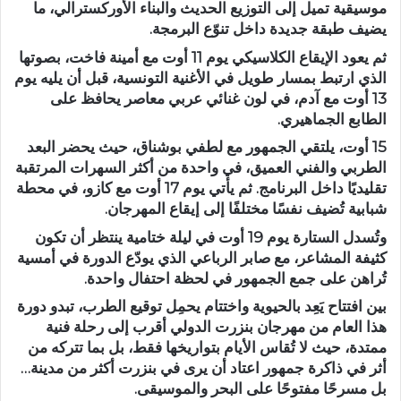
موسيقية تميل إلى التوزيع الحديث والبناء الأوركسترالي، ما
يضيف طبقة جديدة داخل تنوّع البرمجة.
ثم يعود الإيقاع الكلاسيكي يوم 11 أوت مع أمينة فاخت، بصوتها
الذي ارتبط بمسار طويل في الأغنية التونسية، قبل أن يليه يوم
13 أوت مع آدم، في لون غنائي عربي معاصر يحافظ على
الطابع الجماهيري.
15 أوت، يلتقي الجمهور مع لطفي بوشناق، حيث يحضر البعد
الطربي والفني العميق، في واحدة من أكثر السهرات المرتقبة
تقليديًا داخل البرنامج. ثم يأتي يوم 17 أوت مع كازو، في محطة
شبابية تُضيف نفسًا مختلفًا إلى إيقاع المهرجان.
وتُسدل الستارة يوم 19 أوت في ليلة ختامية ينتظر أن تكون
كثيفة المشاعر، مع صابر الرباعي الذي يودّع الدورة في أمسية
تُراهن على جمع الجمهور في لحظة احتفال واحدة.
بين افتتاح يَعِد بالحيوية واختتام يحمِل توقيع الطرب، تبدو دورة
هذا العام من مهرجان بنزرت الدولي أقرب إلى رحلة فنية
ممتدة، حيث لا تُقاس الأيام بتواريخها فقط، بل بما تتركه من
أثر في ذاكرة جمهور اعتاد أن يرى في بنزرت أكثر من مدينة…
بل مسرحًا مفتوحًا على البحر والموسيقى.