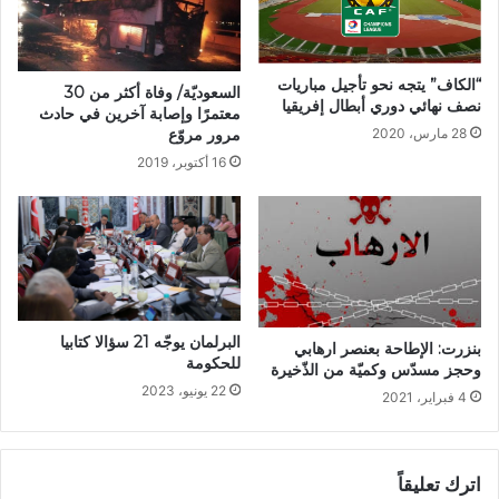
“الكاف” يتجه نحو تأجيل مباريات
السعوديّة/ وفاة أكثر من 30
نصف نهائي دوري أبطال إفريقيا
معتمرًا وإصابة آخرين في حادث
مرور مروّع
28 مارس، 2020
16 أكتوبر، 2019
البرلمان يوجّه 21 سؤالا كتابيا
بنزرت: الإطاحة بعنصر ارهابي
للحكومة
وحجز مسدّس وكميّة من الذّخيرة
22 يونيو، 2023
4 فبراير، 2021
اترك تعليقاً