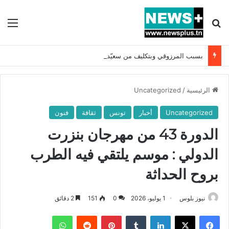
بحث عن
الق
بسبب المرزوقي وبتكليف من سعيّد: الخارجية تستدعي السفيرة الفرنسية بتونس وتبلغها احتجاجا شديد اللهجة !!
الرئيسية
/
Uncategorized
Uncategorized
أخبار
تونس
ثقافة
فنون
الدورة 43 من مهرجان بنزرت
الدولي : موسم يلتقي فيه الطرب
بروح الحداثة
نيوز بلوس
1 يوليو، 2026
0
151
2 دقائق
فيسبوك
X
لينكدإن
بينتيريست
واتساب