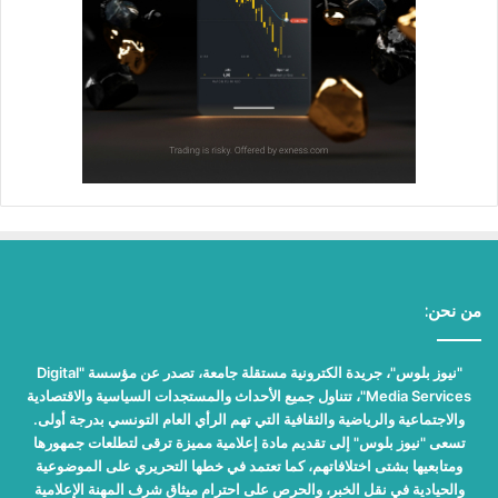
من نحن:
"نيوز بلوس"، جريدة الكترونية مستقلة جامعة، تصدر عن مؤسسة "Digital
Media Services"، تتناول جميع الأحداث والمستجدات السياسية والاقتصادية
والاجتماعية والرياضية والثقافية التي تهم الرأي العام التونسي بدرجة أولى.
تسعى "نيوز بلوس" إلى تقديم مادة إعلامية مميزة ترقى لتطلعات جمهورها
ومتابعيها بشتى اختلافاتهم، كما تعتمد في خطها التحريري على الموضوعية
والحيادية في نقل الخبر، والحرص على احترام ميثاق شرف المهنة الإعلامية