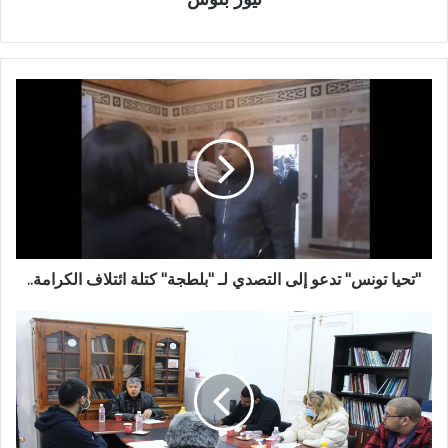
"تحيا تونس" تدعو إلى التصدي لـ "بلطجة" كتلة ائتلاف الكرامة..