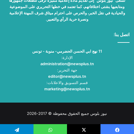
تسعى "نيوز بلوس" إلى تقديم مادة إعلامية مميزة ترقى لتطلعات جمهورها
ومتابعيها بشتى اختلافاتهم، كما تعتمد في خطها التحريري على الموضوعية
والحيادية في نقل الخبر، والحرص على احترام ميثاق شرف المهنة الإعلامية
ونصرة حرية الرأي والتعبير.
اتصل بنا:
11 نهج ابي الحسن الحضرمي- منوبة - تونس
الإدارة:
administration@newsplus.tn
جهة التحرير:
editor@newsplus.tn
قسم التسويق والاعلانات:
marketing@newsplus.tn
نيوز بلوس جميع الحقوق محفوظة © 2017-2026