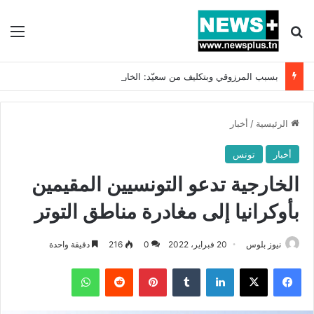
بحث عن
الق
بسبب المرزوقي وبتكليف من سعيّد: الخارجية تستدعي السفيرة الفرنسية بتونس وتبلغها احتجاجا شديد اللهجة !!
الرئيسية
/
أخبار
أخبار
تونس
الخارجية تدعو التونسيين المقيمين
بأوكرانيا إلى مغادرة مناطق التوتر
نيوز بلوس
20 فبراير، 2022
0
216
دقيقة واحدة
فيسبوك
X
لينكدإن
بينتيريست
واتساب