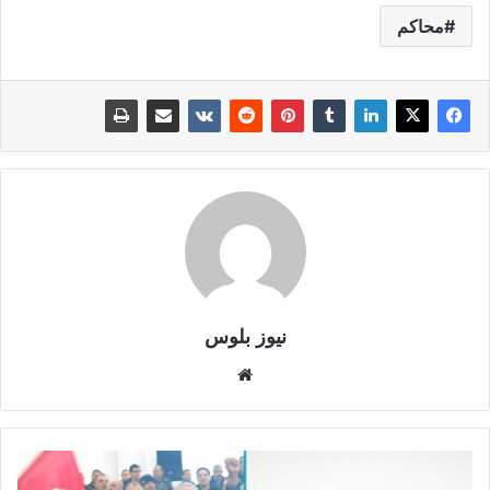
محاكم
نيوز بلوس
موقع
الويب