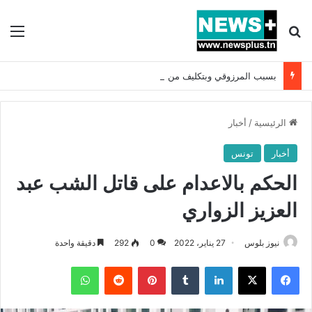
بحث عن
الق
بسبب المرزوقي وبتكليف من سعيّد: الخارجية تستدعي السفيرة الفرنسية بتونس وتبلغها احتجاجا شديد اللهجة !!
الرئيسية
/
أخبار
أخبار
تونس
الحكم بالاعدام على قاتل الشب عبد
العزيز الزواري
نيوز بلوس
27 يناير، 2022
0
292
دقيقة واحدة
فيسبوك
X
لينكدإن
بينتيريست
واتساب