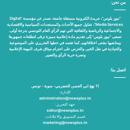
من نحن:
"نيوز بلوس"، جريدة الكترونية مستقلة جامعة، تصدر عن مؤسسة "Digital
Media Services"، تتناول جميع الأحداث والمستجدات السياسية والاقتصادية
والاجتماعية والرياضية والثقافية التي تهم الرأي العام التونسي بدرجة أولى.
تسعى "نيوز بلوس" إلى تقديم مادة إعلامية مميزة ترقى لتطلعات جمهورها
ومتابعيها بشتى اختلافاتهم، كما تعتمد في خطها التحريري على الموضوعية
والحيادية في نقل الخبر، والحرص على احترام ميثاق شرف المهنة الإعلامية
ونصرة حرية الرأي والتعبير.
اتصل بنا:
11 نهج ابي الحسن الحضرمي- منوبة - تونس
الإدارة:
administration@newsplus.tn
جهة التحرير:
editor@newsplus.tn
قسم التسويق والاعلانات:
marketing@newsplus.tn