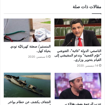
مقالات ذات صلة
المنستير/ صعقة كهربائيّة تودي
الناصفي: الدولة “غائبة”، الغنوشي
بحياة كهل..
”عوّم القضية” وندعو المشيشي إلى
5 سبتمبر، 2020
القيام بتحوير وزاري..
14 ديسمبر، 2020
الجفاف يكشف عن حطام بواخر
حزب الرحمة يصف هؤلاء بـ