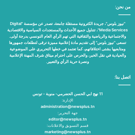
من نحن:
"نيوز بلوس"، جريدة الكترونية مستقلة جامعة، تصدر عن مؤسسة "Digital
Media Services"، تتناول جميع الأحداث والمستجدات السياسية والاقتصادية
والاجتماعية والرياضية والثقافية التي تهم الرأي العام التونسي بدرجة أولى.
تسعى "نيوز بلوس" إلى تقديم مادة إعلامية مميزة ترقى لتطلعات جمهورها
ومتابعيها بشتى اختلافاتهم، كما تعتمد في خطها التحريري على الموضوعية
والحيادية في نقل الخبر، والحرص على احترام ميثاق شرف المهنة الإعلامية
ونصرة حرية الرأي والتعبير.
اتصل بنا:
11 نهج ابي الحسن الحضرمي- منوبة - تونس
الإدارة:
administration@newsplus.tn
جهة التحرير:
editor@newsplus.tn
قسم التسويق والاعلانات:
marketing@newsplus.tn