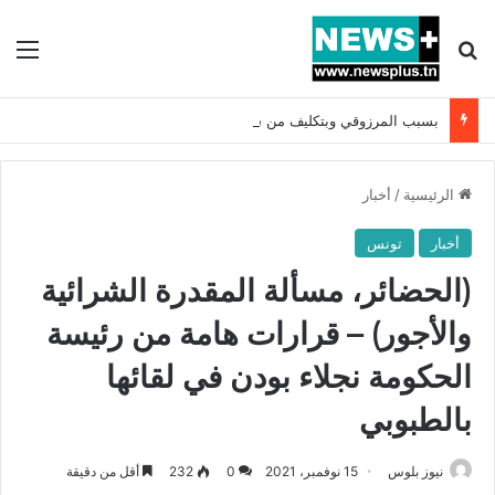
بحث عن
الق
بسبب المرزوقي وبتكليف من سعيّد: الخارجية تستدعي السفيرة الفرنسية بتونس وتبلغها احتجاجا شديد اللهجة !!
الرئيسية
/
أخبار
أخبار
تونس
(الحضائر، مسألة المقدرة الشرائية
والأجور) – قرارات هامة من رئيسة
الحكومة نجلاء بودن في لقائها
بالطبوبي
نيوز بلوس
15 نوفمبر، 2021
0
232
أقل من دقيقة