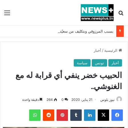
بحث عن
الق
بسبب المرزوقي وبتكليف من سعيّد: الخارجية تستدعي السفيرة الفرنسية بتونس وتبلغها احتجاجا شديد اللهجة !!
الرئيسية
/
أخبار
أخبار
تونس
سياسة
الحبيب خضر ينفي أي قرابة له مع
الغنوشي..
نيوز بلوس
21 يناير، 2020
0
264
دقيقة واحدة
فيسبوك
X
لينكدإن
بينتيريست
واتساب