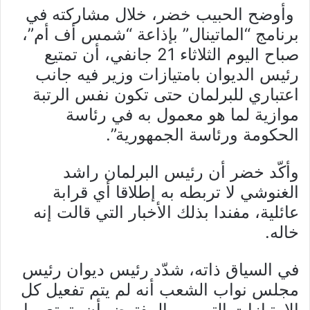
وأوضح الحبيب خضر، خلال مشاركته في
برنامج “الماتينال” بإذاعة “شمس أف أم”،
صباح اليوم الثلاثاء 21 جانفي، أن تمتيع
رئيس الديوان بامتيازات وزير فيه جانب
اعتباري للبرلمان حتى تكون نفس الرتبة
موازية لما هو معمول به في رئاسة
الحكومة ورئاسة الجمهورية”.
وأكّد خضر أن رئيس البرلمان راشد
الغنوشي لا تربطه به إطلاقا أي قرابة
عائلية، مفندا بذلك الأخبار التي قالت إنه
خاله.
في السياق ذاته، شدّد رئيس ديوان رئيس
مجلس نواب الشعب أنه لم يتم تفعيل كل
الامتيازات التي من المفترض أن يتمتع بها