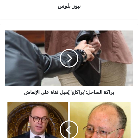
نيوز بلوس
براكة الساحل: 'براكاج' يُحيل فتاة على الإنعاش