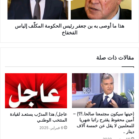
هذا ما أوصى به بن جعفر رئيس الحكومة المكلّف إلياس
الفخفاخ
مقالات ذات صلة
(حينها سيكون مجتمعنا صالحا..!!؟) –
عاجل/ هذا المدرّب يستعـد لقيادة
أمين محفوظ يقترح راتبا شهريا
المنتخب الوطنـي
للمعلمين لا يقل عن خمسة آلاف
6 فبراير، 2025
دينار ..