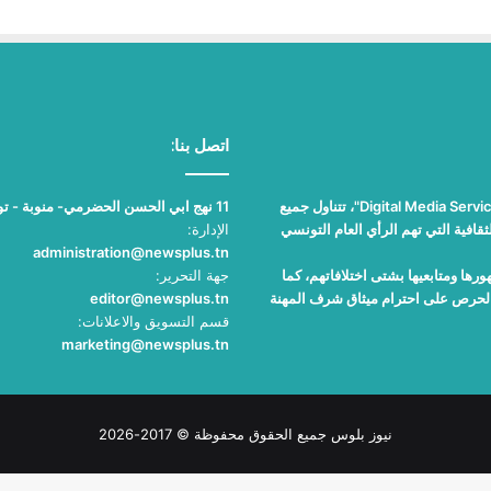
اتصل بنا:
"نيوز بلوس"، جريدة الكترونية مستقلة جامعة، تصدر عن مؤسسة "Digital Media Services"، تتناول جميع
11 نهج ابي الحسن الحضرمي- منوبة - تونس
قافية التي تهم الرأي العام التونسي
الإدارة:
administration@newsplus.tn
ها ومتابعيها بشتى اختلافاتهم، كما
جهة التحرير:
والحرص على احترام ميثاق شرف المهنة
editor@newsplus.tn
قسم التسويق والاعلانات:
marketing@newsplus.tn
نيوز بلوس جميع الحقوق محفوظة © 2017-2026