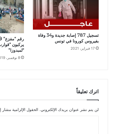
تسجيل 787 إصابة جديدة و34 وفاة
رقم “مفزع” ل
بفيروس كورونا في تونس
يركبون “قوارب
17 فبراير، 2021
“لمبدوزا”
8 نوفمبر، 2019
اترك تعليقاً
لن يتم نشر عنوان بريدك الإلكتروني.
الحقول الإلزامية مشار إل
ا
ل