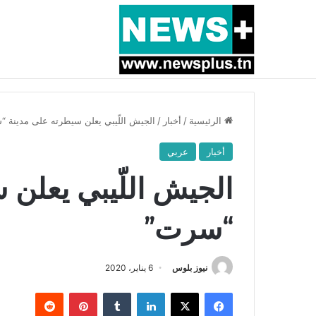
أخبار عاجلة
بسبب المرزوقي وبتكليف من سعيّد: الخارجية تستدعي
الرئيسية
/
أخبار
/
الجيش اللّيبي يعلن سيطرته على مدينة 
أخبار
عربي
الجيش اللّيبي يعلن 
“سرت”
نيوز بلوس
6 يناير، 2020
فيسبوك
X
لينكدإن
بينتيريست