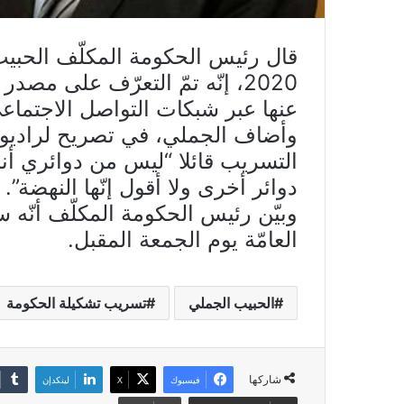
2020، إنّه تمّ التعرّف على مص
عنها عبر شبكات التواصل الاجتماع
وأضاف الجملي، في تصريح لراديو
التسريب قائلا “ليس من دوائري أن
دوائر أخرى ولا أقول إنّها النهضة”.
وبيّن رئيس الحكومة المكلّف أنّ
العامّة يوم الجمعة المقبل.
الحبيب الجملي
تسريب تشكيلة الحكومة
شاركها
فيسبوك
X
لينكدإن