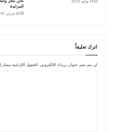
نحن ننجز والب
19 يوليو، 2022
المزايدة
28 فبراير، 2019
اترك تعليقاً
لن يتم نشر عنوان بريدك الإلكتروني.
الحقول الإلزامية مشار إل
ا
ل
ت
ع
ل
ي
ق