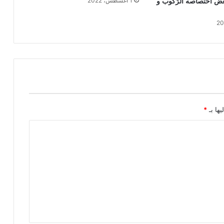
عض اختصاصه الرّكوب و
1 أغسطس، 2022
يها بـ
*