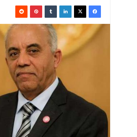
فيسبوك
X
لينكدإن
بينتيريست