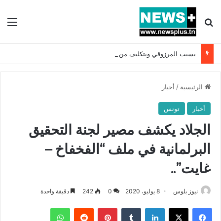
بحث عن
الق
بسبب المرزوقي وبتكليف من سعيّد: الخارجية تستدعي السفيرة الفرنسية بتونس وتبلغها احتجاجا شديد اللهجة !!
الرئيسية
/
أخبار
أخبار
تونس
الجلاد يكشف مصير لجنة التحقيق
البرلمانية في ملف “الفخفاخ –
غايت”..
نيوز بلوس
8 يوليو، 2020
0
242
دقيقة واحدة
فيسبوك
X
لينكدإن
بينتيريست
واتساب