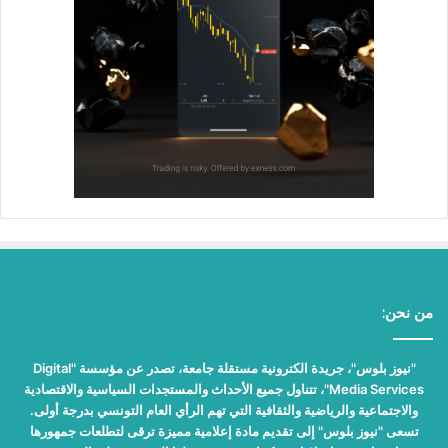
من نحن:
"نيوز بلوس"، جريدة الكترونية مستقلة جامعة، تصدر عن مؤسسة "Digital
Media Services"، تتناول جميع الأحداث والمستجدات السياسية والاقتصادية
والاجتماعية والرياضية والثقافية التي تهم الرأي العام التونسي بدرجة أولى.
تسعى "نيوز بلوس" إلى تقديم مادة إعلامية مميزة ترقى لتطلعات جمهورها