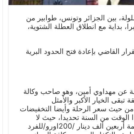
ولة، بين الجزائر وتونس، طوابير من
، بداية مع انطلاق العطلة الشتوية،
رار القاضي بإعادة فتح الحدود البرية
عة عن مهداوي أمين، وهو صاحب وكالة
تبقى الخيار الأكبر والأمثل
ا من حيث سعر الرحلة وأيضا التخفيضات
ا الوقت من السنة تحديدا، حيث لا
تتجاوز تكاليف الرحلة بما فيها الإقامة أربعين ألف دينار /200اورو/للفرد