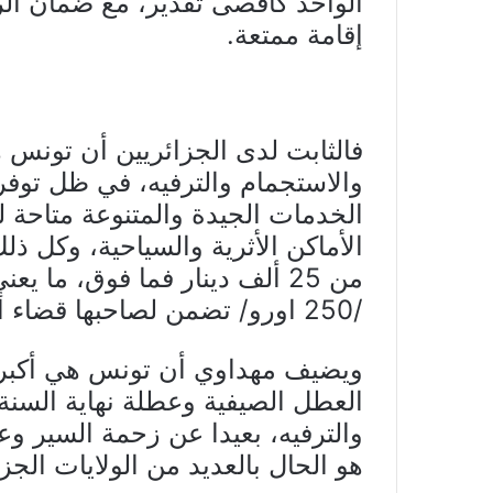
الواحد كأقصى تقدير، مع ضمان الر
إقامة ممتعة.
فالثابت لدى الجزائريين أن تونس
والاستجمام والترفيه، في ظل توفر
الخدمات الجيدة والمتنوعة متاحة ل
الأماكن الأثرية والسياحية، وكل ذ
/250 اورو/ تضمن لصاحبها قضاء أوقات مميزة.
ويضيف مهداوي أن تونس هي أكبر ب
العطل الصيفية وعطلة نهاية السنة
والترفيه، بعيدا عن زحمة السير و
هو الحال بالعديد من الولايات الجزا