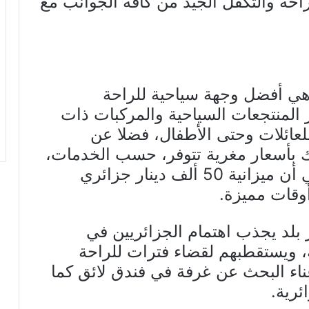
احة والتكفل الجيد من كافة الجوانب مع
 هي أفضل وجهة سياحية للراحة
 المنتجعات السياحية والمركبات ذات
لعائلات وحتى الأطفال، فضلا عن
لك بأسعار مغرية تتوفر، حسب الخدمات،
من 25 ألف دينار فما فوق، ما يعني أن ميزانية 50 ألف دينار جزائري
لد يجذب اهتمام الجزائريين في
، ويستقطبهم لقضاء فترات للراحة
عناء البحث عن غرفة في فندق لائق كما
ئرية.