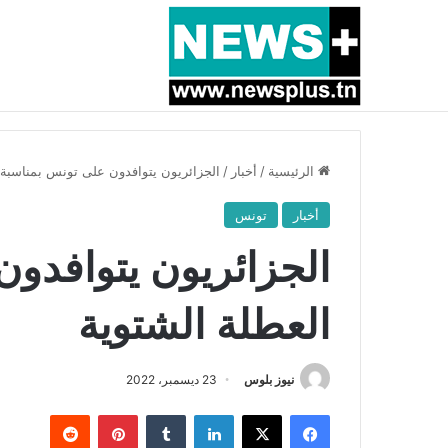
أخبار عاجلة
بسبب المرزوقي وبتكليف من سعيّد: الخارجية تستدعي
الرئيسية
/
أخبار
/
الجزائريون يتوافدون على تونس بمناسبة 
أخبار
تونس
الجزائريون يتوافدو
العطلة الشتوية
نيوز بلوس
23 ديسمبر، 2022
فيسبوك
X
لينكدإن
بينتيريست