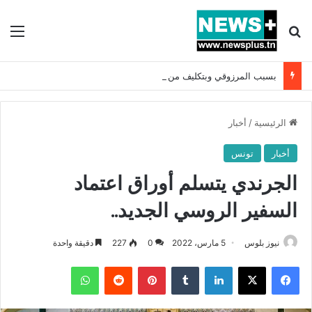
بحث عن
الق
بسبب المرزوقي وبتكليف من سعيّد: الخارجية تستدعي السفيرة الفرنسية بتونس وتبلغها احتجاجا شديد اللهجة !!
الرئيسية
/
أخبار
أخبار
تونس
الجرندي يتسلم أوراق اعتماد
السفير الروسي الجديد..
نيوز بلوس
5 مارس، 2022
0
227
دقيقة واحدة
فيسبوك
X
لينكدإن
بينتيريست
واتساب