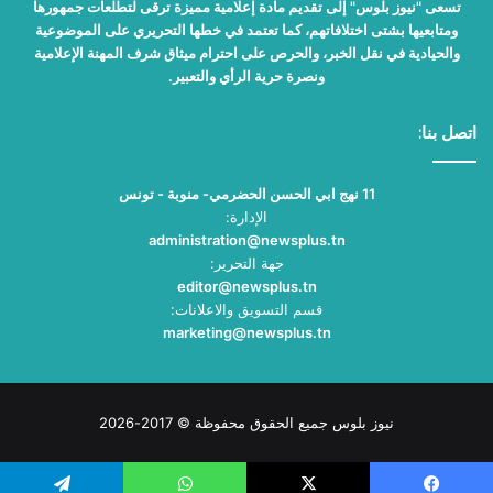
تسعى "نيوز بلوس" إلى تقديم مادة إعلامية مميزة ترقى لتطلعات جمهورها
ومتابعيها بشتى اختلافاتهم، كما تعتمد في خطها التحريري على الموضوعية
والحيادية في نقل الخبر، والحرص على احترام ميثاق شرف المهنة الإعلامية
ونصرة حرية الرأي والتعبير.
اتصل بنا:
11 نهج ابي الحسن الحضرمي- منوبة - تونس
الإدارة:
administration@newsplus.tn
جهة التحرير:
editor@newsplus.tn
قسم التسويق والاعلانات:
marketing@newsplus.tn
نيوز بلوس جميع الحقوق محفوظة © 2017-2026