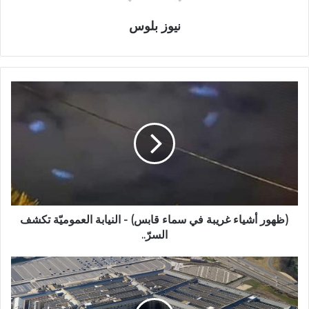
نيوز بلوس
(ظهور أشياء غريبة في سماء قابس) - النيابة العموميّة تكشف
السرّ..