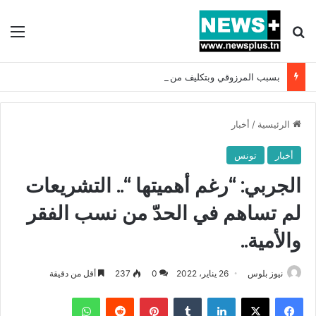
بحث عن
الق
بسبب المرزوقي وبتكليف من سعيّد: الخارجية تستدعي السفيرة الفرنسية بتونس وتبلغها احتجاجا شديد اللهجة !!
الرئيسية
/
أخبار
أخبار
تونس
الجربي: “رغم أهميتها “.. التشريعات
لم تساهم في الحدّ من نسب الفقر
والأمية..
نيوز بلوس
26 يناير، 2022
0
237
أقل من دقيقة
فيسبوك
X
لينكدإن
بينتيريست
واتساب