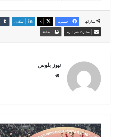
شاركها
فيسبوك
X
لينكدإن
مشاركة عبر البريد
طباعة
نيوز بلوس
موقع
الويب