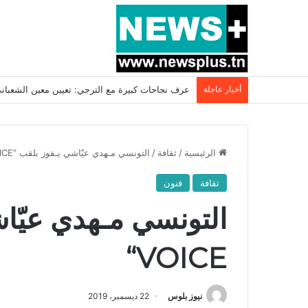
أخبار عاجلة
بسبب المرزوقي وبتكليف من سعيّد: الخارجية تستدعي
الرئيسية
/
ثقافة
/
التونسي مـهدي عيّاشي يـفوز بلقب ”THE VOICE“
ثقافة
فنون
VOICE“
نيوز بلوس
22 ديسمبر، 2019