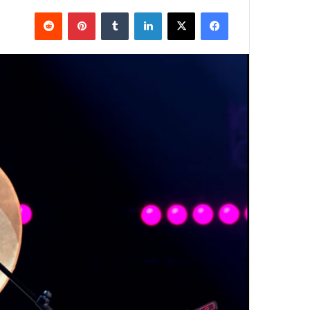
فيسبوك
X
لينكدإن
بينتيريست