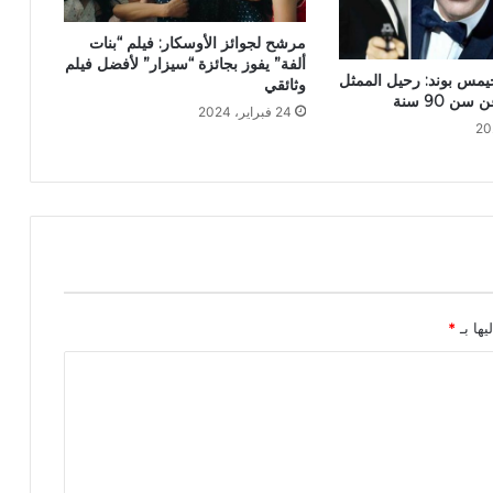
مرشح لجوائز الأوسكار: فيلم “بنات
ألفة” يفوز بجائزة “سيزار” لأفضل فيلم
جيمس بوند: رحيل الممثل
وثائقي
 90 سنة
24 فبراير، 2024
يها بـ
*