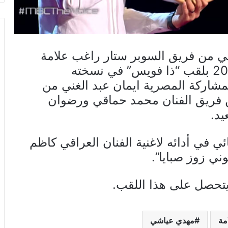
ي من فريق السوبر ستار راغب علامة
مساء اليوم السبت 22 ديسمبر 2019 بلقب “ذا فويس” في نسخته
مشاركة المصرية ايمان عبد الغني من
من فريق الفنان محمد حماقي ورضوان
يد.
ي في أدائه لاغنية الفنان العراقي كاظم
ني زوز صبايا”.
يتحصل على هذا اللقب.
مة
مهدي عياشي