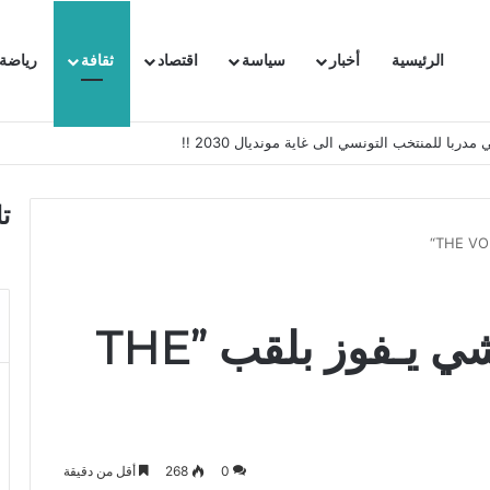
الرئيسية
أخبار
سياسة
اقتصاد
ثقافة
رياضة
 السفيرة الفرنسية بتونس وتبلغها احتجاجا شديد اللهجة !!
ت
التونسي مـهدي عيّاشي يـفوز بلقب ”THE
0
268
أقل من دقيقة